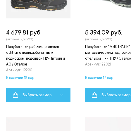
4 679.81 руб.
5 394.09 руб.
(включая ндс 22%)
(включая ндс 22%)
Полуботинки рабочие premium
Полуботинки "МИСТРАЛЬ" 
edition с поликарбонатным
металлическим подноском
подноском, подошвой ПУ-Нитрил и
стелькой ПУ- ТПУ / Этало
АС / Эталон
Артикул: 122021
Артикул: 119290
В наличии 18 пар
В наличии 17 пар
Выбрать размер
Выбрать размер