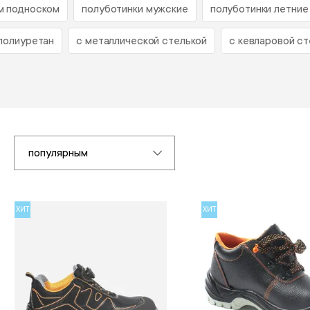
м подноском
полуботинки мужские
полуботинки летние
полиуретан
с металлической стелькой
с кевларовой ст
популярным
ХИТ
ХИТ