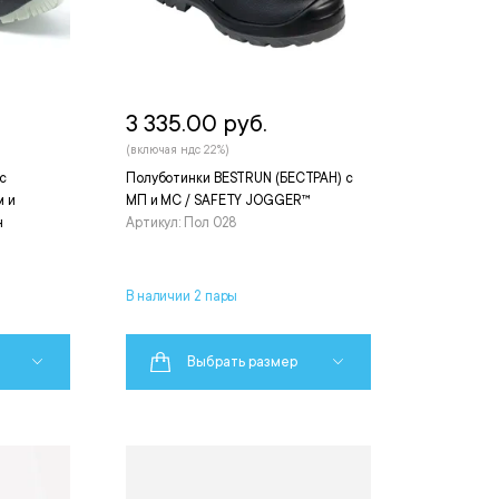
3 335.00 руб.
(включая ндс 22%)
с
Полуботинки BESTRUN (БЕСТРАН) с
 и
МП и МС / SAFETY JOGGER™
н
Артикул: Пол 028
В наличии 2 пары
Выбрать размер