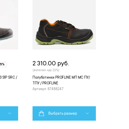
2 310.00 руб.
-5%
(включая ндс 22%)
 S1P SRC /
Полуботинки PROFLINE МП МС ПУ/
ТПУ / PROFLINE
Артикул: 87488247
Выбрать размер