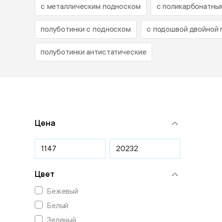
с металлическим подноском
с поликарбонатны
полуботинки с подноском
с подошвой двойной 
полуботинки антистатические
Цена
Цвет
Бежевый
Белый
Зеленый