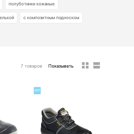
полуботинки кожаные
елькой
с композитным подноском
7 товаров
Показывать
ХИТ