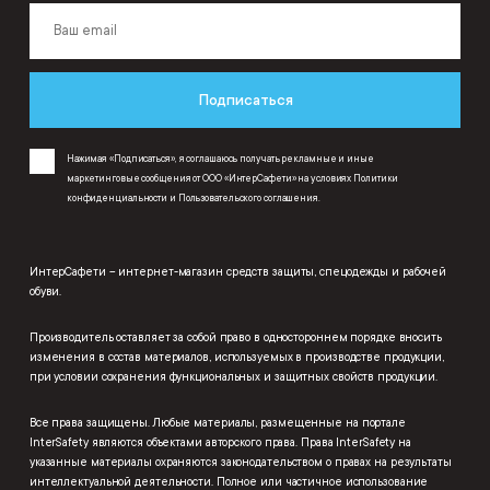
Подписаться
Нажимая «Подписаться», я соглашаюсь получать рекламные и иные
маркетинговые сообщения от ООО «ИнтерСафети» на условиях
Политики
конфиденциальности
и
Пользовательского соглашения
.
ИнтерСафети – интернет-магазин средств защиты, спецодежды и рабочей
обуви.
Производитель оставляет за собой право в одностороннем порядке вносить
изменения в состав материалов, используемых в производстве продукции,
при условии сохранения функциональных и защитных свойств продукции.
Все права защищены. Любые материалы, размещенные на портале
InterSafety являются объектами авторского права. Права InterSafety на
указанные материалы охраняются законодательством о правах на результаты
интеллектуальной деятельности. Полное или частичное использование