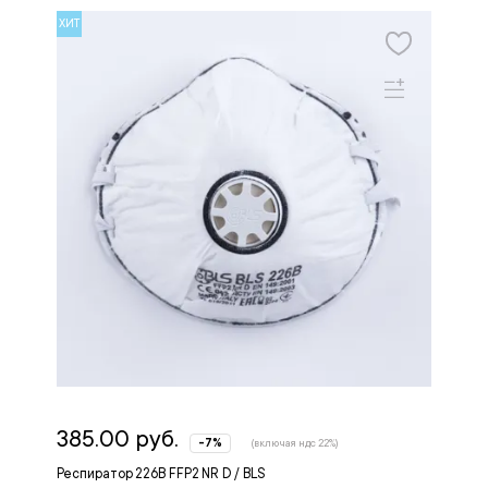
ХИТ
385.00 руб.
-7%
(включая ндс 22%)
Респиратор 226B FFP2 NR D / BLS