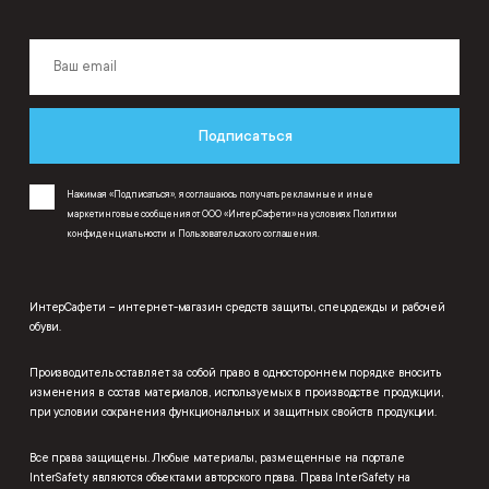
Подписаться
Нажимая «Подписаться», я соглашаюсь получать рекламные и иные
маркетинговые сообщения от ООО «ИнтерСафети» на условиях
Политики
конфиденциальности
и
Пользовательского соглашения
.
ИнтерСафети – интернет-магазин средств защиты, спецодежды и рабочей
обуви.
Производитель оставляет за собой право в одностороннем порядке вносить
изменения в состав материалов, используемых в производстве продукции,
при условии сохранения функциональных и защитных свойств продукции.
Все права защищены. Любые материалы, размещенные на портале
InterSafety являются объектами авторского права. Права InterSafety на