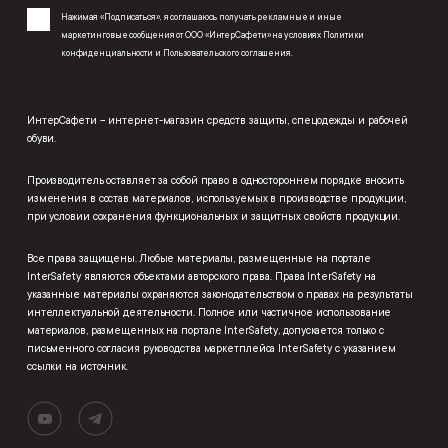
Нажимая «Подписаться», я соглашаюсь получать рекламные и иные
маркетинговые сообщения от ООО «ИнтерСафети» на условиях
Политики
конфиденциальности
и
Пользовательского соглашения
.
ИнтерСафети – интернет-магазин средств защиты, спецодежды и рабочей
обуви.
Производитель оставляет за собой право в одностороннем порядке вносить
изменения в состав материалов, используемых в производстве продукции,
при условии сохранения функциональных и защитных свойств продукции.
Все права защищены. Любые материалы, размещенные на портале
InterSafety являются объектами авторского права. Права InterSafety на
указанные материалы охраняются законодательством о правах на результаты
интеллектуальной деятельности. Полное или частичное использование
материалов, размещенных на портале InterSafety, допускается только с
письменного согласия руководства маркетплейса InterSafety с указанием
ссылки на источник.