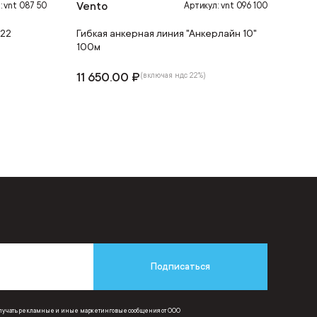
Vento
: vnt 087 50
Артикул: vnt 096 100
022
Гибкая анкерная линия "Анкерлайн 10"
100м
11 650.00 ₽
(включая ндс 22%)
Подписаться
получать рекламные и иные маркетинговые сообщения от ООО