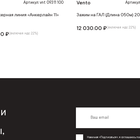
Vento
Артикул: vnt 093 11 100
Артикул
керная линия «Анкерлайн 11»
Зажим на ГАЛ (Длина 050м) 2
12 030.00 ₽
(включая ндс 22%)
00 ₽
(включая ндс 22%)
 и
,
Нажимая «Подписаться», я соглашаюсь 