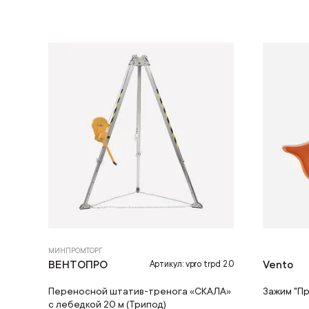
МИНПРОМТОРГ
ВЕНТОПРО
Vento
Артикул: vpro trpd 2.0
Переносной штатив-тренога «СКАЛА»
Зажим "П
с лебедкой 20 м (Трипод)