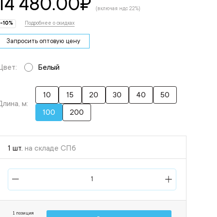
14 480.00
₽
(включая ндс 22%)
-10%
Подробнее о скидках
Запросить оптовую цену
Цвет:
Белый
10
15
20
30
40
50
Длина, м:
100
200
1 шт.
на складе СПб
1 позиция