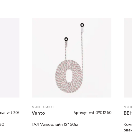
МИНПРОМТОРГ
МИН
Vento
ВЕ
кул: vnt 207
Артикул: vnt 090 12 50
80
ГАЛ "Анкерлайн 12" 50м
Ком
эва