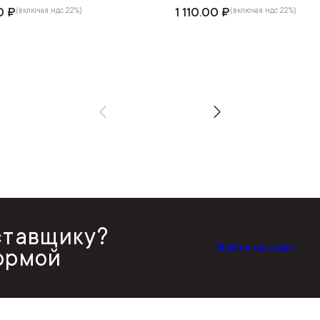
0 ₽
1 110.00 ₽
(включая ндс 22%)
(включая ндс 22%)
ставщику?
Войти на сайт
ормой