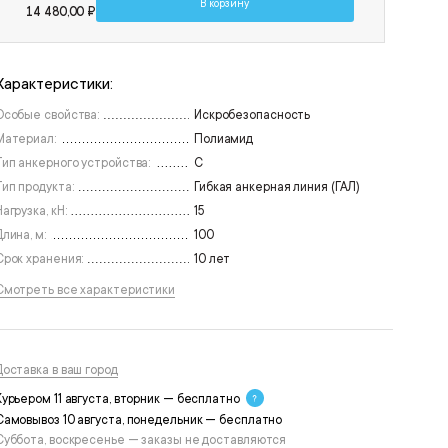
В корзину
14 480,00 ₽
Характеристики:
Особые свойства:
Искробезопасность
Материал:
Полиамид
Тип анкерного устройства:
C
Тип продукта:
Гибкая анкерная линия (ГАЛ)
Нагрузка, кН:
15
Длина, м:
100
Срок хранения:
10 лет
Смотреть все характеристики
Доставка в ваш город
Курьером 11 августа, вторник — бесплатно
Самовывоз 10 августа, понедельник — бесплатно
Суббота, воскресенье — заказы не доставляются