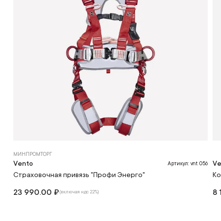
МИНПРОМТОРГ
Vento
Ve
Артикул: vnt 056
Страховочная привязь "Профи Энерго"
Ко
23 990.00 ₽
8 
(включая ндс 22%)