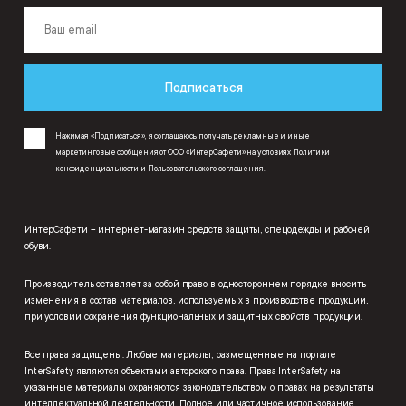
Подписаться
Нажимая «Подписаться», я соглашаюсь получать рекламные и иные
маркетинговые сообщения от ООО «ИнтерСафети» на условиях
Политики
конфиденциальности
и
Пользовательского соглашения
.
ИнтерСафети – интернет-магазин средств защиты, спецодежды и рабочей
обуви.
Производитель оставляет за собой право в одностороннем порядке вносить
изменения в состав материалов, используемых в производстве продукции,
при условии сохранения функциональных и защитных свойств продукции.
Все права защищены. Любые материалы, размещенные на портале
InterSafety являются объектами авторского права. Права InterSafety на
указанные материалы охраняются законодательством о правах на результаты
интеллектуальной деятельности. Полное или частичное использование