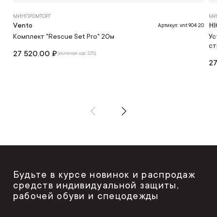
МИНПРОМТОРГ
МИ
Vento
HI
Артикул: vnt 904 20
Комплект "Rescue Set Pro" 20м
Ус
ст
27 520.00 ₽
(включая ндс 22%)
27
Будьте в курсе новинок и распродаж
средств индивидуальной защиты,
рабочей обуви и спецодежды