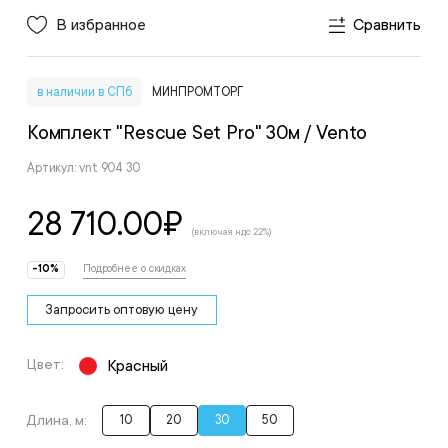
В избранное
Сравнить
в наличии в СПб
МИНПРОМТОРГ
Комплект "Rescue Set Pro" 30м
/ Vento
Артикул: vnt 904 30
28 710.00
₽
(включая ндс 22%)
-10%
Подробнее о скидках
Запросить оптовую цену
Цвет:
Красный
Длина, м:
10
20
30
50