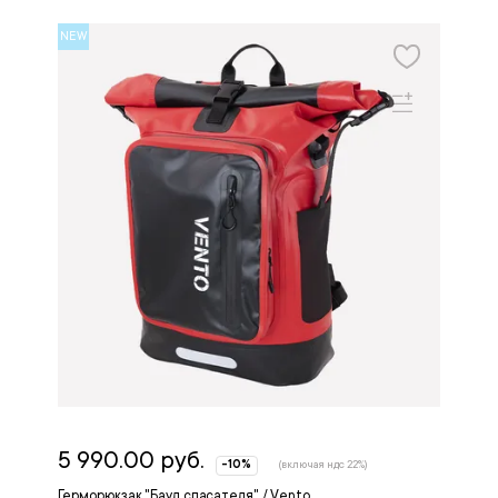
NEW
5 990.00 руб.
-10%
(включая ндс 22%)
Герморюкзак "Баул спасателя" / Vento