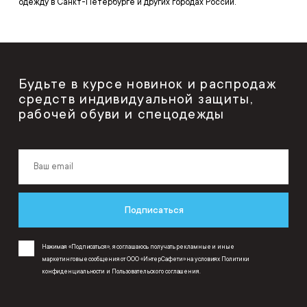
одежду в Санкт-Петербурге и других городах России.
Будьте в курсе новинок и распродаж
средств индивидуальной защиты,
рабочей обуви и спецодежды
Подписаться
Нажимая «Подписаться», я соглашаюсь получать рекламные и иные
маркетинговые сообщения от ООО «ИнтерСафети» на условиях
Политики
конфиденциальности
и
Пользовательского соглашения
.