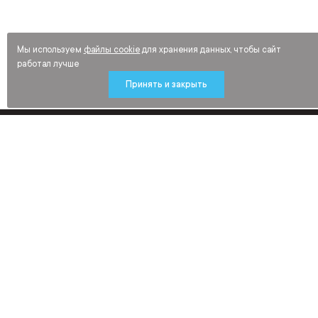
Мы используем
файлы cookie
для хранения данных, чтобы сайт
работал лучше
Принять и закрыть
Будьте в курсе новинок и распродаж
средств индивидуальной защиты,
рабочей обуви и спецодежды
Подписаться