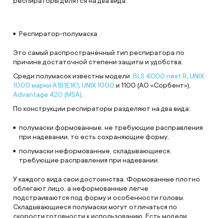
респираторы делятся на два вида:
Респиратор-полумаска
Это самый распространённый тип респиратора по
причине достаточной степени защиты и удобства.
Среди полумасок известны модели
BLS 4000 next R
,
UNIX
1000 марки А1В1Е1К1
,
UNIX 1000
и 1100 (АО «Сорбент»),
Advantage 420 (MSA)
.
По конструкции респираторы разделяют на два вида:
полумаски формованные, не требующие расправления
при надевании, то есть сохраняющие форму;
полумаски неформованные, складывающиеся,
требующие расправления при надевании.
У каждого вида свои достоинства. Формованные плотно
облегают лицо, а неформованные легче
подстраиваются под форму и особенности головы.
Складывающиеся полумаски могут отличаться по
скорости готовности к использованию. Есть модели,