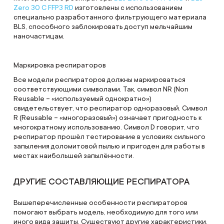
Zero 30 C FFP3 RD
изготовлены с использованием
специально разработанного фильтрующего материала
BLS, способного заблокировать доступ мельчайшим
наночастицам.
Маркировка респираторов
Все модели респираторов должны маркироваться
соответствующими символами. Так, символ NR (Non
Reusable – «используемый однократно»)
свидетельствует, что респиратор одноразовый. Символ
R (Reusable – «многоразовый») означает пригодность к
многократному использованию. Символ D говорит, что
респиратор прошёл тестирование в условиях сильного
запыления доломитовой пылью и пригоден для работы в
местах наибольшей запылённости.
ДРУГИЕ СОСТАВЛЯЮЩИЕ РЕСПИРАТОРА
Вышеперечисленные особенности респираторов
помогают выбрать модель, необходимую для того или
иного вида защиты. Существуют другие характеристики,