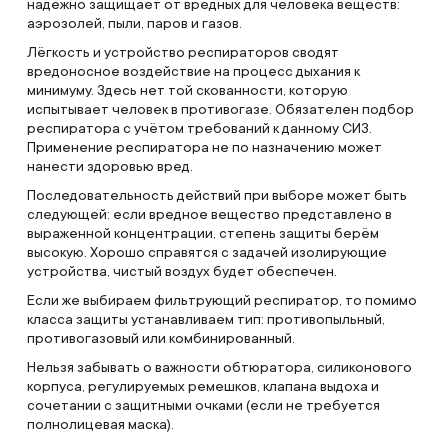
надёжно защищает от вредных для человека веществ:
аэрозолей, пыли, паров и газов.
Лёгкость и устройство респираторов сводят
вредоносное воздействие на процесс дыхания к
минимуму. Здесь нет той скованности, которую
испытывает человек в противогазе. Обязателен подбор
респиратора с учётом требований к данному СИЗ.
Применение респиратора не по назначению может
нанести здоровью вред.
Последовательность действий при выборе может быть
следующей: если вредное вещество представлено в
выраженной концентрации, степень защиты берём
высокую. Хорошо справятся с задачей изолирующие
устройства, чистый воздух будет обеспечен.
Если же выбираем фильтрующий респиратор, то помимо
класса защиты устанавливаем тип: противопыльный,
противогазовый или комбинированный.
Нельзя забывать о важности обтюратора, силиконового
корпуса, регулируемых ремешков, клапана выдоха и
сочетании с защитными очками (если не требуется
полнолицевая маска).