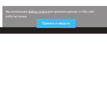
Мы используем
файлы cookie
для хранения данных, чтобы сайт
работал лучше
Принять и закрыть
Будьте в курсе новинок и распродаж
средств индивидуальной защиты,
рабочей обуви и спецодежды
Подписаться
Нажимая «Подписаться», я соглашаюсь получать рекламные и иные
маркетинговые сообщения от ООО «ИнтерСафети» на условиях
Политики