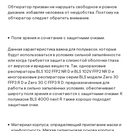
Обтюратор призван не нарушать свободное и ровное
дыхание, избавляя человека от неудобства. Поэтому на
обтюратор следует обратить внимание.
Поле зрения и сочетание с защитными очками.
Данная характеристика важна для полумасок, которые
будут использоваться в условиях сильной запылённости
или когда требуется защита слизистой оболочки глаза
от вирусов и вредных веществ. Так, одноразовые
респираторы BLS 102 FFP2 NR D и BLS 102V FFP2 NR D и
многоразовые респираторы серии BLS модели Zero 30
FFP3 R D и Zero 30 С FFP3 R D, предназначенные для
работы в сильно запылённых условиях, обеспечивают
широту поля зрения и сочетаются с защитными очками. К
полумаске BLS 4000 next R также хорошо подходят
защитные очки.
Материал корпуса, определяющий прилегание маски и
комфортность. Мягкая силиконовая основа корпуса