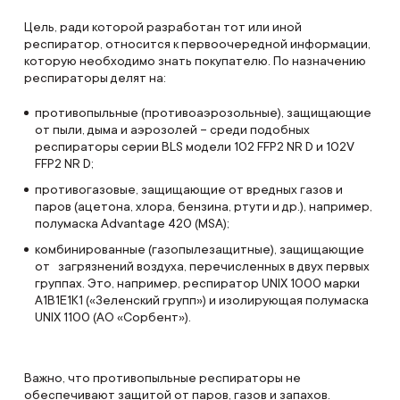
Цель, ради которой разработан тот или иной
респиратор, относится к первоочередной информации,
которую необходимо знать покупателю. По назначению
респираторы делят на:
противопыльные (противоаэрозольные), защищающие
от пыли, дыма и аэрозолей – среди подобных
респираторы серии BLS модели 102 FFP2 NR D и 102V
FFP2 NR D;
противогазовые, защищающие от вредных газов и
паров (ацетона, хлора, бензина, ртути и др.), например,
полумаска Advantage 420 (MSA);
комбинированные (газопылезащитные), защищающие
от загрязнений воздуха, перечисленных в двух первых
группах. Это, например, респиратор UNIX 1000 марки
А1В1Е1К1 («Зеленский групп») и изолирующая полумаска
UNIX 1100 (АО «Сорбент»).
Важно, что противопыльные респираторы не
обеспечивают защитой от паров, газов и запахов.