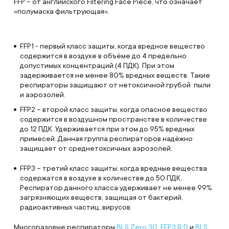
FFP – от английского Filtering Face Piece, что означает
«полумаска фильтрующая».
FFP1 - первый класс защиты, когда вредное вещество
содержится в воздухе в объёме до 4 предельно
допустимых концентраций (4 ПДК). При этом
задерживается не менее 80% вредных веществ. Такие
респираторы защищают от нетоксичной грубой пыли
и аэрозолей.
FFP2 – второй класс защиты, когда опасное вещество
содержится в воздушном пространстве в количестве
до 12 ПДК. Удерживается при этом до 95% вредных
примесей. Данная группа респираторов надёжно
защищает от среднетоксичных аэрозолей.
FFP3 – третий класс защиты, когда вредные вещества
содержатся в воздухе в количестве до 50 ПДК.
Респиратор данного класса удерживает не менее 99%
загрязняющих веществ, защищая от бактерий,
радиоактивных частиц, вирусов.
Многоразовые респираторы
BLS Zero 30 FFP3 R D
и
BLS