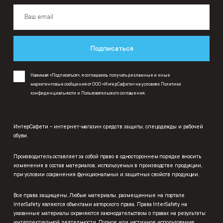
Подписаться
Нажимая «Подписаться», я соглашаюсь получать рекламные и иные
маркетинговые сообщения от ООО «ИнтерСафети» на условиях
Политики
конфиденциальности
и
Пользовательского соглашения
.
ИнтерСафети – интернет-магазин средств защиты, спецодежды и рабочей
обуви.
Производитель оставляет за собой право в одностороннем порядке вносить
изменения в состав материалов, используемых в производстве продукции,
при условии сохранения функциональных и защитных свойств продукции.
Все права защищены. Любые материалы, размещенные на портале
InterSafety являются объектами авторского права. Права InterSafety на
указанные материалы охраняются законодательством о правах на результаты
интеллектуальной деятельности. Полное или частичное использование