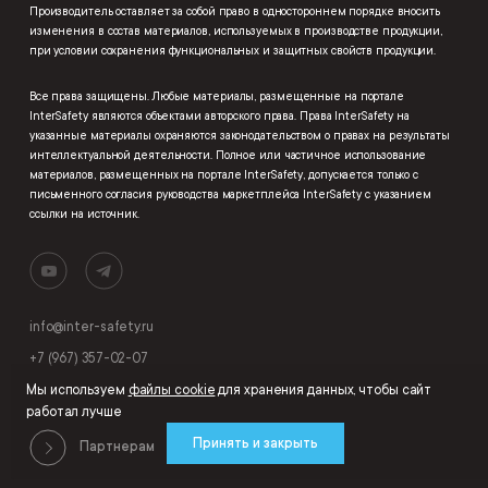
Производитель оставляет за собой право в одностороннем порядке вносить
изменения в состав материалов, используемых в производстве продукции,
при условии сохранения функциональных и защитных свойств продукции.
Все права защищены. Любые материалы, размещенные на портале
InterSafety являются объектами авторского права. Права InterSafety на
указанные материалы охраняются законодательством о правах на результаты
интеллектуальной деятельности. Полное или частичное использование
материалов, размещенных на портале InterSafety, допускается только с
письменного согласия руководства маркетплейса InterSafety с указанием
ссылки на источник.
info@inter-safety.ru
+7 (967) 357-02-07
Мы используем
файлы cookie
для хранения данных, чтобы сайт
работал лучше
Принять и закрыть
Партнерам