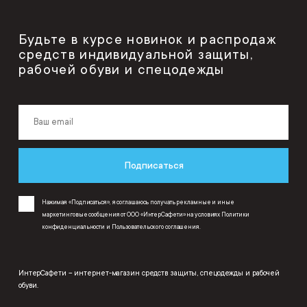
Будьте в курсе новинок и распродаж
средств индивидуальной защиты,
рабочей обуви и спецодежды
Подписаться
Нажимая «Подписаться», я соглашаюсь получать рекламные и иные
маркетинговые сообщения от ООО «ИнтерСафети» на условиях
Политики
конфиденциальности
и
Пользовательского соглашения
.
ИнтерСафети – интернет-магазин средств защиты, спецодежды и рабочей
обуви.