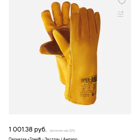
1 001.38 руб.
(включая ндс 22%)
Перчатки «Трек® - Экстра» / Ампаро