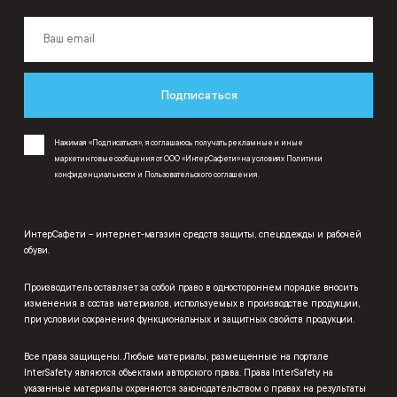
Подписаться
Нажимая «Подписаться», я соглашаюсь получать рекламные и иные
маркетинговые сообщения от ООО «ИнтерСафети» на условиях
Политики
конфиденциальности
и
Пользовательского соглашения
.
ИнтерСафети – интернет-магазин средств защиты, спецодежды и рабочей
обуви.
Производитель оставляет за собой право в одностороннем порядке вносить
изменения в состав материалов, используемых в производстве продукции,
при условии сохранения функциональных и защитных свойств продукции.
Все права защищены. Любые материалы, размещенные на портале
InterSafety являются объектами авторского права. Права InterSafety на
указанные материалы охраняются законодательством о правах на результаты