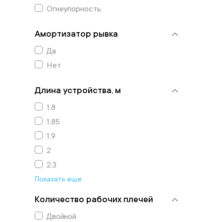
Огнеупорность
Амортизатор рывка
Да
Нет
Длина устройства, м
1,8
1,85
1,9
2
2,3
Показать еще
Количество рабочих плечей
Двойной