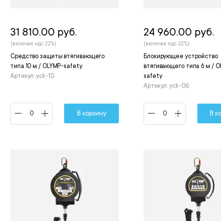
31 810.00 руб.
24 960.00 руб.
(включая ндс 22%)
(включая ндс 22%)
Средство защиты втягивающего
Блокирующее устройство
типа 10 м / OLYMP-safety
втягивающего типа 6 м / 
Артикул: yck-10
safety
Артикул: yck-06
В корзину
В к