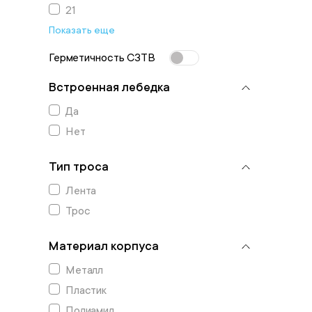
21
Показать еще
Герметичность СЗТВ
Встроенная лебедка
Да
Нет
Тип троса
Лента
Трос
Материал корпуса
Металл
Пластик
Полиамид