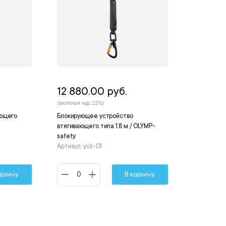
12 880.00 руб.
(включая ндс 22%)
ающего
Блокирующее устройство
втягивающего типа 1,8 м / OLYMP-
safety
Артикул: yck-01
орзину
В корзину