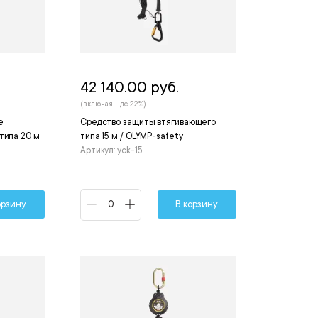
42 140.00 руб.
(включая ндс 22%)
е
Средство защиты втягивающего
типа 20 м
типа 15 м / OLYMP-safety
Артикул: yck-15
орзину
В корзину