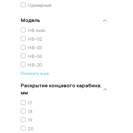
Одинарный
Модель
НВ evak
НВ-02
НВ-03
НВ-06
НВ-20
Показать еще
Раскрытие концевого карабина,
мм
17
18
19
20