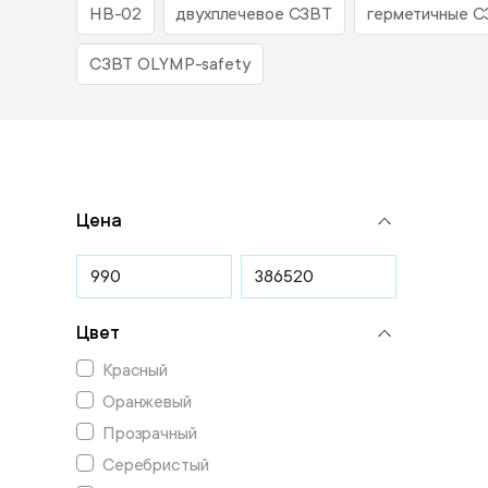
НВ-02
двухплечевое СЗВТ
герметичные 
СЗВТ OLYMP-safety
Цена
Цвет
Красный
Оранжевый
Прозрачный
Серебристый