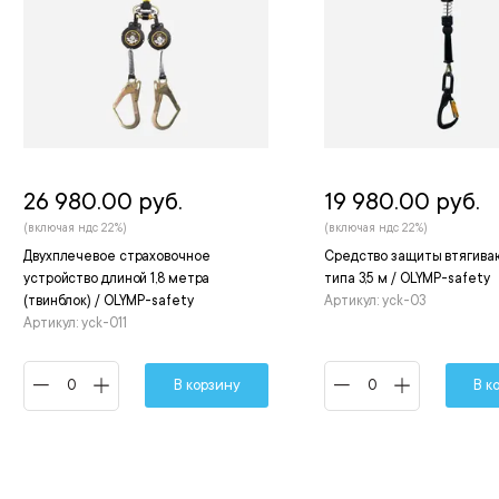
26 980.00 руб.
19 980.00 руб.
(включая ндс 22%)
(включая ндс 22%)
Двухплечевое страховочное
Средство защиты втягив
устройство длиной 1,8 метра
типа 3,5 м / OLYMP-safety
(твинблок) / OLYMP-safety
Артикул: yck-03
Артикул: yck-011
В корзину
В к