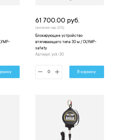
61 700.00 руб.
(включая ндс 22%)
Блокирующее устройство
OLYMP-
втягивающего типа 30 м / OLYMP-
safety
Артикул: yck-30
орзину
В корзину