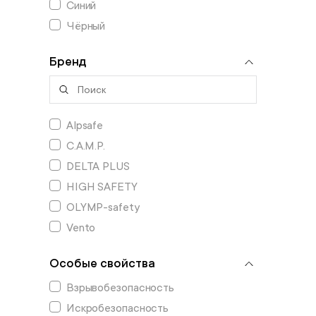
Синий
Чёрный
Бренд
Alpsafe
C.A.M.P.
DELTA PLUS
HIGH SAFETY
OLYMP-safety
Vento
Особые свойства
Взрывобезопасность
Искробезопасность