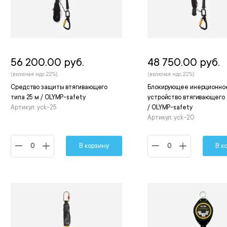
56 200.00 руб.
48 750.00 руб.
(включая ндс 22%)
(включая ндс 22%)
Средство защиты втягивающего
Блокирующее инерционно
типа 25 м / OLYMP-safety
устройство втягивающего 
Артикул: yck-25
/ OLYMP-safety
Артикул: yck-20
В корзину
В к