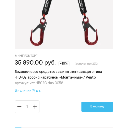
МИНПРОМТОРГ
35 890.00 руб.
-10%
(включая ндс 22%)
Двухплечевое средство защиты втягивающего типа
«НВ-02 трос» с карабином «Монтажный» / Vento
Артикул: vnt HB02C duo 0058
В наличии 19 шт.
В корзину