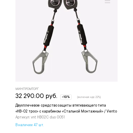
МИНПРОМТОРГ
32 290.00 руб.
-10%
(включая ндс 22%)
Двухплечевое средство защиты втягивающего типа
«НВ-02 трос» с карабином «Стальной Монтажный» / Vento
Артикул: vnt HB02C duo 0051
В наличии 47 шт.