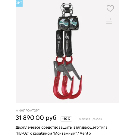
ХИТ
МИНПРОМТОРГ
31 890.00 руб.
-10%
(включая ндс 22%)
Двухплечевое средство защиты втягивающего типа
"НВ-02" с карабином "Монтажный" / Vento