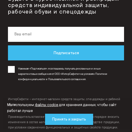
средств индивидуальной защиты,
рабочей обуви и спецодежды
Подписаться
Нажимая «Подписаться», я соглашаюсь получать рекламные и иные
маркетинговые сообщения от ООО «ИнтерСафети» на условиях
Политики
конфиденциальности
и
Пользовательского соглашения
.
ИнтерСафети – интернет-магазин средств защиты, спецодежды и рабочей
Мы используем
файлы cookie
для хранения данных, чтобы сайт
обуви.
работал лучше
Производитель оставляет за собой право в одностороннем порядке вносить
Принять и закрыть
изменения в состав материалов, используемых в производстве продукции,
при условии сохранения функциональных и защитных свойств продукции.