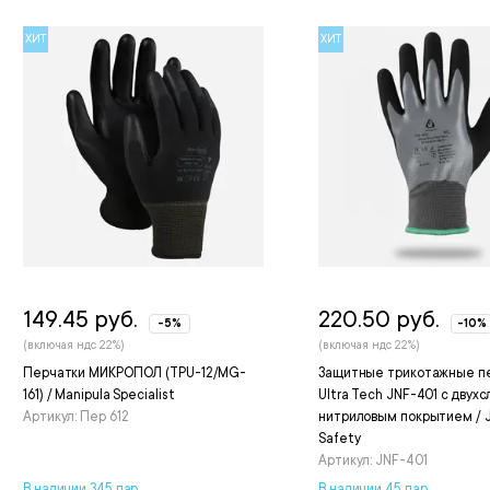
ХИТ
ХИТ
149.45 руб.
220.50 руб.
-5%
-10%
(включая ндс 22%)
(включая ндс 22%)
Перчатки МИКРОПОЛ (TPU-12/MG-
Защитные трикотажные п
161) / Manipula Specialist
Ultra Tech JNF-401 с двух
Артикул: Пер 612
нитриловым покрытием / 
Safety
Артикул: JNF-401
В наличии 345 пар
В наличии 45 пар