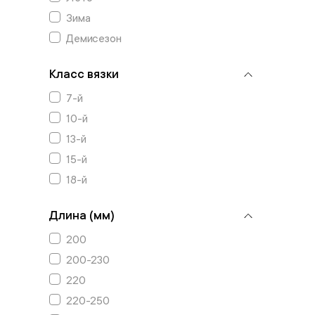
Зима
Демисезон
Класс вязки
7-й
10-й
13-й
15-й
18-й
Длина (мм)
200
200-230
220
220-250