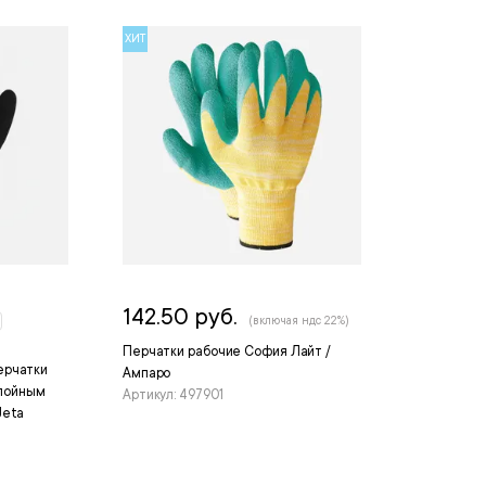
ХИТ
142.50 руб.
(включая ндс 22%)
Перчатки рабочие София Лайт /
ерчатки
Ампаро
слойным
Артикул: 497901
Jeta