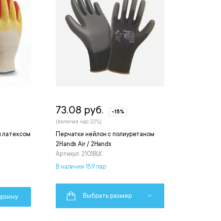
73.08 руб.
-15%
(включая ндс 22%)
м латексом
Перчатки нейлон с полиуретаном
2Hands Air / 2Hands
Артикул: 2101BLK
В наличии 159 пар
Выбрать размер
орзину