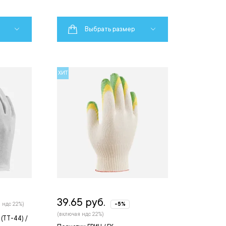
Выбрать размер
ХИТ
39.65 руб.
 ндс 22%)
-5%
(включая ндс 22%)
(ТТ-44) /