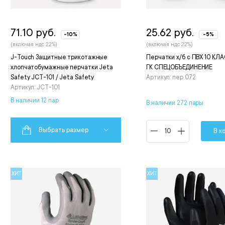
71.10 руб.
25.62 руб.
-10%
-5%
(включая ндс 22%)
(включая ндс 22%)
J-Touch Защитные трикотажные
Перчатки х/б с ПВХ 10 КЛА
хлопчатобумажные перчатки Jeta
ГК СПЕЦОБЪЕДИНЕНИЕ
Safety JCT-101 / Jeta Safety
Артикул: пер 072
Артикул: JCT-101
В наличии 12 пар
В наличии 272 пары
Выбрать размер
В к
ХИТ
ХИТ