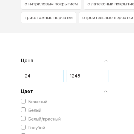
с нитриловым покрытием
с латексныи покрыти
трикотажные перчатки
строительные перчатки
Цена
Цвет
Бежевый
Белый
Белый/красный
Голубой