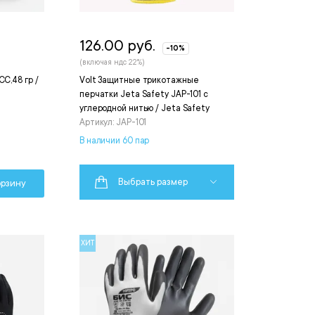
126.00 руб.
-10%
(включая ндс 22%)
СС,48 гр /
Volt Защитные трикотажные
перчатки Jeta Safety JAP-101 с
углеродной нитью / Jeta Safety
Артикул: JAP-101
В наличии 60 пар
Выбрать размер
орзину
ХИТ