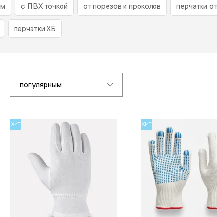
ем
с ПВХ точкой
от порезов и проколов
перчатки о
перчатки ХБ
популярным
ХИТ
ХИТ