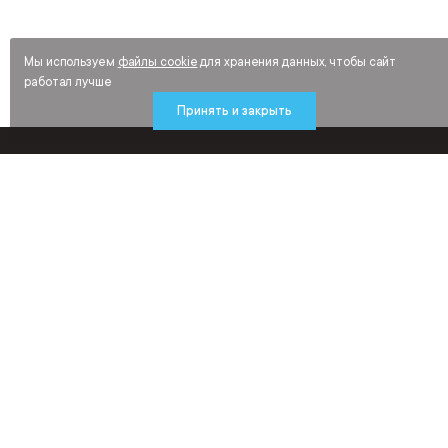
Мы используем
файлы cookie
для хранения данных, чтобы сайт
работал лучше
Принять и закрыть
Будьте в курсе новинок и распродаж
средств индивидуальной защиты,
рабочей обуви и спецодежды
Подписаться
Нажимая «Подписаться», я соглашаюсь получать рекламные и иные
маркетинговые сообщения от ООО «ИнтерСафети» на условиях
Политики