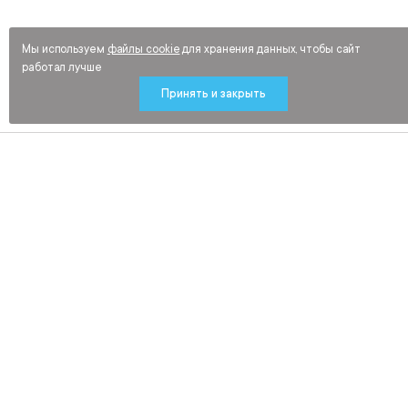
Мы используем
файлы cookie
для хранения данных, чтобы сайт
работал лучше
Принять и закрыть
Будьте в курсе новинок и распродаж
средств индивидуальной защиты,
рабочей обуви и спецодежды
Подписаться