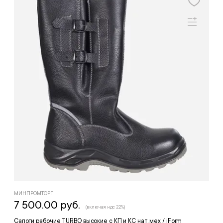
МИНПРОМТОРГ
7 500.00 руб.
(включая ндс 22%)
Сапоги рабочие TURBO высокие с КП и КС нат. мех / iForm