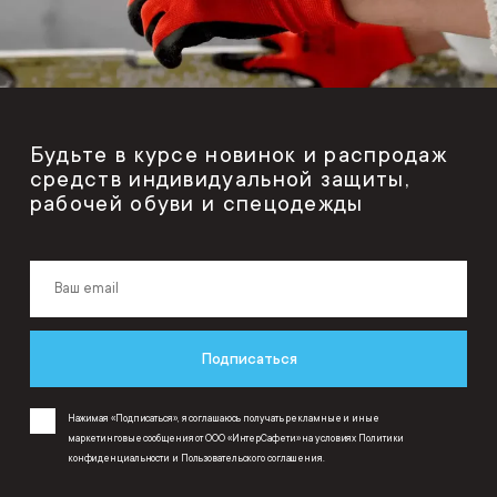
Будьте в курсе новинок и распродаж
средств индивидуальной защиты,
рабочей обуви и спецодежды
Подписаться
Нажимая «Подписаться», я соглашаюсь получать рекламные и иные
маркетинговые сообщения от ООО «ИнтерСафети» на условиях
Политики
конфиденциальности
и
Пользовательского соглашения
.