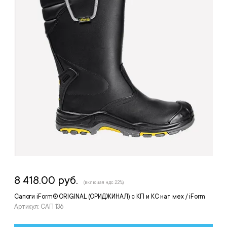
8 418.00 руб.
(включая ндс 22%)
Сапоги iForm® ORIGINAL (ОРИДЖИНАЛ) с КП и КС нат мех / iForm
Артикул: САП 136