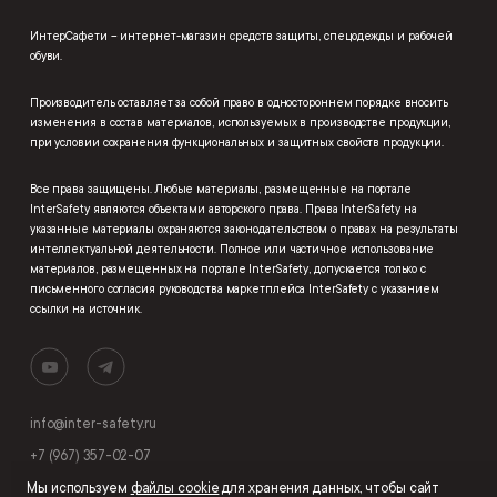
ИнтерСафети – интернет-магазин средств защиты, спецодежды и рабочей
обуви.
Производитель оставляет за собой право в одностороннем порядке вносить
изменения в состав материалов, используемых в производстве продукции,
при условии сохранения функциональных и защитных свойств продукции.
Все права защищены. Любые материалы, размещенные на портале
InterSafety являются объектами авторского права. Права InterSafety на
указанные материалы охраняются законодательством о правах на результаты
интеллектуальной деятельности. Полное или частичное использование
материалов, размещенных на портале InterSafety, допускается только с
письменного согласия руководства маркетплейса InterSafety с указанием
ссылки на источник.
info@inter-safety.ru
+7 (967) 357-02-07
Мы используем
файлы cookie
для хранения данных, чтобы сайт