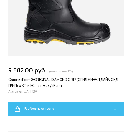
9 882.00 руб.
(включая ндс 22%)
Сапоги iForm® ORIGINAL DIAMOND GRIP (ОРИДЖИНАЛ ДАЙМОНД
ГРИП) с КП и КС нат мех / iForm
Артикул: САП 139
Выбрать размер