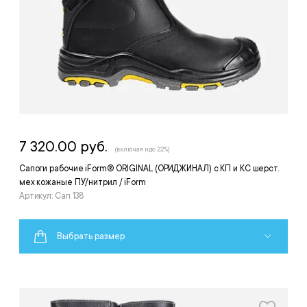
7 320.00 руб.
(включая ндс 22%)
Сапоги рабочие iForm® ORIGINAL (ОРИДЖИНАЛ) с КП и КС шерст.
мех кожаные ПУ/нитрил / iForm
Артикул: Сап 138
Выбрать размер