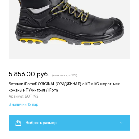
5 856.00 руб.
(включая ндс 22%)
Ботинки iForm® ORIGINAL (ОРИДЖИНАЛ) с КП и КС шерст. мех
кожаные ПУ/нитрил / iForm
Артикул: БОТ 192
В наличии 15 пар
Выбрать размер