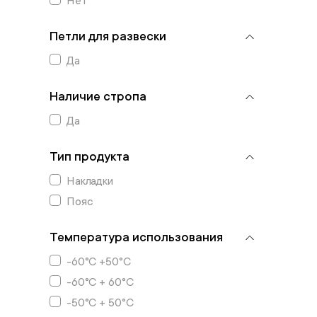
Нет
Петли для развески
Да
Наличие стропа
Да
Тип продукта
Накладки
Пояс
Температура использования
-60°C +50°C
-60°C + 60°C
-50°C + 50°C