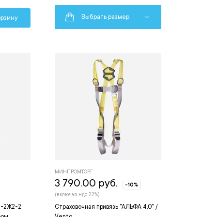
Выбрать размер
орзину
МИНПРОМТОРГ
3 790.00 руб.
-10%
(включая ндс 22%)
П-2Ж2-2
Страховочная привязь "АЛЬФА 4.0" /
ром
Vento