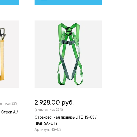
2 928.00 руб.
чая ндс 22%)
(включая ндс 22%)
 Строп А /
Страховочная привязь LITE HS-03 /
HIGH SAFETY
Артикул: HS-03