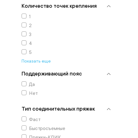
Количество точек крепления
1
2
3
4
5
Показать еще
Поддерживающий пояс
Да
Нет
Тип соединительных пряжек
Фаст
Быстросъемные
Пряжки-КЛИК