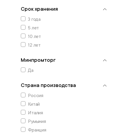
Срок хранения
3 года
5 лет
10 лет
12 лет
Минпромторг
Да
Страна производства
Россия
Китай
Италия
Румыния
Франция