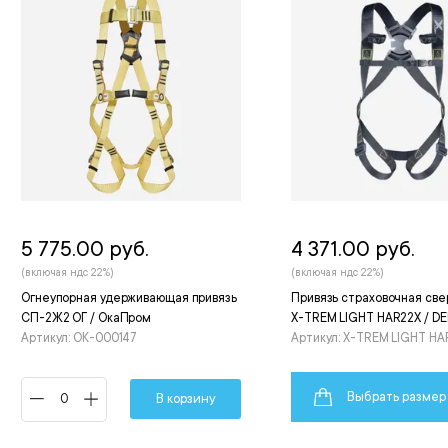
5 775.00 руб.
4 371.00 руб.
(включая ндс 22%)
(включая ндс 22%)
Огнеупорная удерживающая привязь
Привязь страховочная све
СП-2Ж2 ОГ / ОкаПром
X-TREM LIGHT HAR22X / DE
Артикул: ОК-000147
Артикул: X-TREM LIGHT HA
Выбрать размер
В корзину