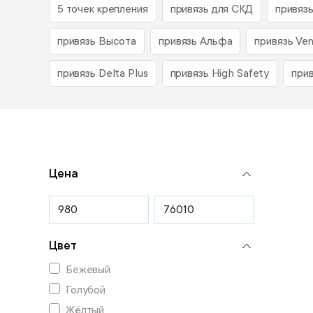
5 точек крепления
привязь для СКД
привяз
привязь Высота
привязь Альфа
привязь Ve
привязь Delta Plus
привязь High Safety
при
Цена
Цвет
Бежевый
Голубой
Жёлтый