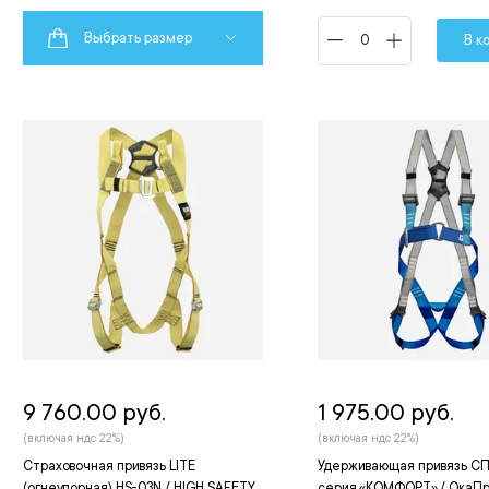
Выбрать размер
В к
9 760.00 руб.
1 975.00 руб.
(включая ндс 22%)
(включая ндс 22%)
Страховочная привязь LITE
Удерживающая привязь С
(огнеупорная) HS-03N / HIGH SAFETY
серия «КОМФОРТ» / ОкаП