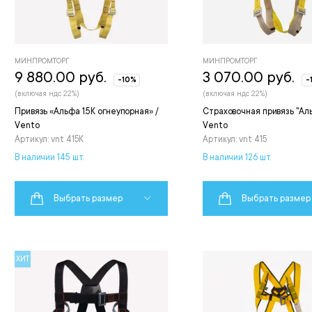
МИНПРОМТОРГ
МИНПРОМТОРГ
9 880.00 руб.
3 070.00 руб.
-10%
-
(включая ндс 22%)
(включая ндс 22%)
Привязь «Альфа 1.5К огнеупорная» /
Страховочная привязь "Альф
Vento
Vento
Артикул: vnt 415K
Артикул: vnt 415
В наличии 145 шт.
В наличии 126 шт.
Выбрать размер
Выбрать размер
ХИТ