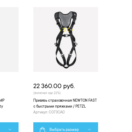
22 360.00 руб.
(включая ндс 22%)
YMP
Привязь страховочная NEWTON FAST
ty
с быстрыми пряжками / PETZL
Артикул: C073CA0
Выбрать размер