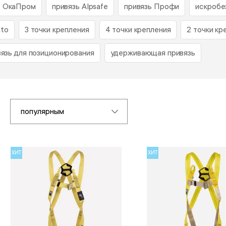
ь ОкаПром
привязь Alpsafe
привязь Профи
искробе
nto
3 точки крепления
4 точки крепления
2 точки кр
вязь для позиционирования
удерживающая привязь
популярным
ХИТ
ХИТ