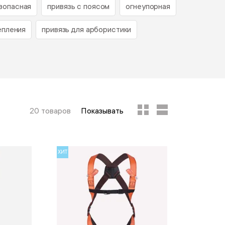
зопасная
привязь с поясом
огнеупорная
епления
привязь для арбористики
20 товаров
Показывать
ХИТ