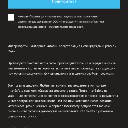
Подписаться
Нажимая «Подписаться», я соглашаюсь получать рекламные и иные
маркетинговые сообщения от ООО «ИнтерСафети» на условиях
Политики
конфиденциальности
и
Пользовательского соглашения
.
ИнтерСафети – интернет-магазин средств защиты, спецодежды и рабочей
обуви.
Производитель оставляет за собой право в одностороннем порядке вносить
изменения в состав материалов, используемых в производстве продукции,
при условии сохранения функциональных и защитных свойств продукции.
Все права защищены. Любые материалы, размещенные на портале
InterSafety являются объектами авторского права. Права InterSafety на
указанные материалы охраняются законодательством о правах на результаты
интеллектуальной деятельности. Полное или частичное использование
материалов, размещенных на портале InterSafety, допускается только с
письменного согласия руководства маркетплейса InterSafety с указанием
ссылки на источник.