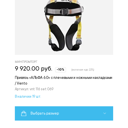
МИНПРОМТОРГ
9 920.00 руб.
-10%
(включая ндс 22%)
Привязь «АЛЬФА 6.0» с плечевыми и ножными накладками
/ Vento
Артикул: vnt 116 set 069
В наличии 19 шт.
Выбрать размер