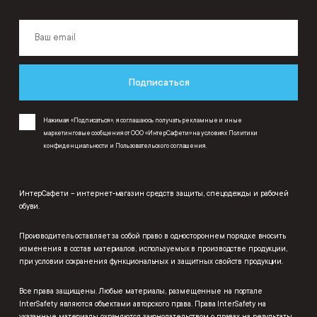
Подписаться
Нажимая «Подписаться», я соглашаюсь получать рекламные и иные
маркетинговые сообщения от ООО «ИнтерСафети» на условиях
Политики
конфиденциальности
и
Пользовательского соглашения
.
ИнтерСафети – интернет-магазин средств защиты, спецодежды и рабочей
обуви.
Производитель оставляет за собой право в одностороннем порядке вносить
изменения в состав материалов, используемых в производстве продукции,
при условии сохранения функциональных и защитных свойств продукции.
Все права защищены. Любые материалы, размещенные на портале
InterSafety являются объектами авторского права. Права InterSafety на