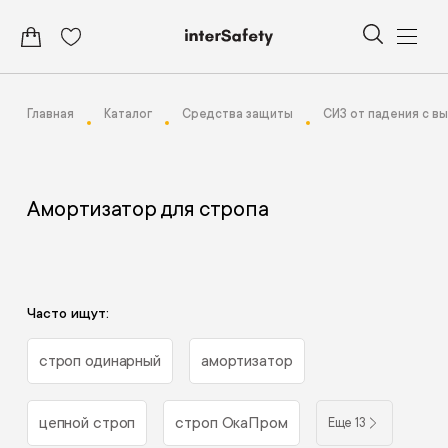
Главная
Каталог
Средства защиты
СИЗ от падения с в
Амортизатор для стропа
Часто ищут:
строп одинарный
амортизатор
цепной строп
строп ОкаПром
Еще 13