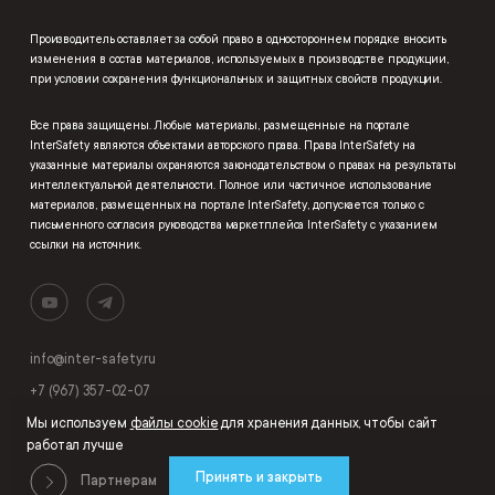
Производитель оставляет за собой право в одностороннем порядке вносить
изменения в состав материалов, используемых в производстве продукции,
при условии сохранения функциональных и защитных свойств продукции.
Все права защищены. Любые материалы, размещенные на портале
InterSafety являются объектами авторского права. Права InterSafety на
указанные материалы охраняются законодательством о правах на результаты
интеллектуальной деятельности. Полное или частичное использование
материалов, размещенных на портале InterSafety, допускается только с
письменного согласия руководства маркетплейса InterSafety с указанием
ссылки на источник.
info@inter-safety.ru
+7 (967) 357-02-07
Мы используем
файлы cookie
для хранения данных, чтобы сайт
работал лучше
Принять и закрыть
Партнерам