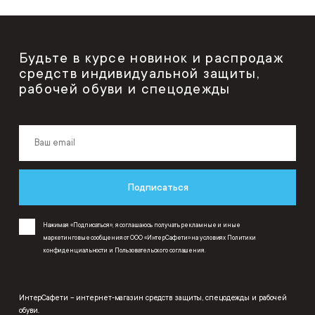
Будьте в курсе новинок и распродаж
средств индивидуальной защиты,
рабочей обуви и спецодежды
Подписаться
Нажимая «Подписаться», я соглашаюсь получать рекламные и иные
маркетинговые сообщения от ООО «ИнтерСафети» на условиях
Политики
конфиденциальности
и
Пользовательского соглашения
.
ИнтерСафети – интернет-магазин средств защиты, спецодежды и рабочей
обуви.