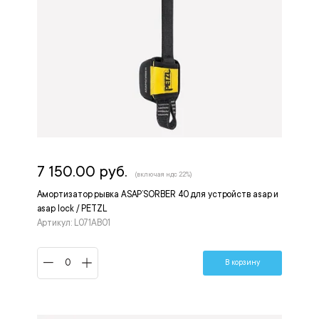
7 150.00 руб.
(включая ндс 22%)
Амортизатор рывка ASAP’SORBER 40 для устройств asap и
asap lock / PETZL
Артикул: L071AB01
В корзину