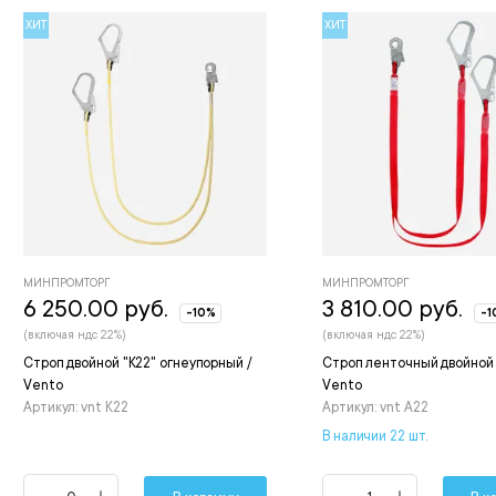
ХИТ
ХИТ
МИНПРОМТОРГ
МИНПРОМТОРГ
6 250.00 руб.
3 810.00 руб.
-10%
-1
(включая ндс 22%)
(включая ндс 22%)
Строп двойной "К22" огнеупорный /
Строп ленточный двойной 
Vento
Vento
Артикул: vnt K22
Артикул: vnt A22
В наличии 22 шт.