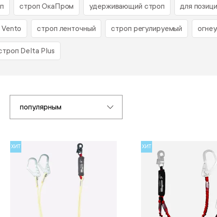
п
строп ОкаПром
удерживающий строп
для позиц
 Vento
строп ленточный
строп регулируемый
огне
строп Delta Plus
популярным
ХИТ
ХИТ