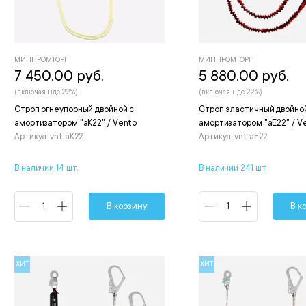
МИНПРОМТОРГ
МИНПРОМТОРГ
7 450.00 руб.
5 880.00 руб.
(включая ндс 22%)
(включая ндс 22%)
Строп огнеупорный двойной с
Строп эластичный двойно
амортизатором "аК22" / Vento
амортизатором "аЕ22" / V
Артикул: vnt aК22
Артикул: vnt aE22
В наличии 14 шт.
В наличии 241 шт.
В корзину
В к
ХИТ
ХИТ