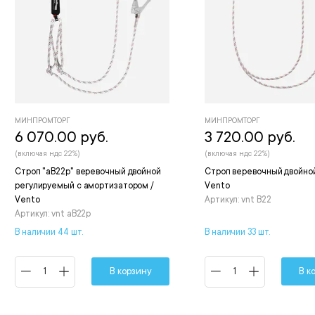
МИНПРОМТОРГ
МИНПРОМТОРГ
6 070.00 руб.
3 720.00 руб.
(включая ндс 22%)
(включая ндс 22%)
Строп "аВ22р" веревочный двойной
Строп веревочный двойной
регулируемый с амортизатором /
Vento
Vento
Артикул: vnt B22
Артикул: vnt aB22p
В наличии 44 шт.
В наличии 33 шт.
В корзину
В к