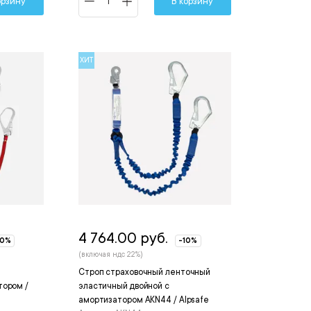
орзину
В корзину
ХИТ
4 764.00 руб.
10%
-10%
(включая ндс 22%)
Строп страховочный ленточный
тором /
эластичный двойной с
амортизатором AKN44 / Alpsafe