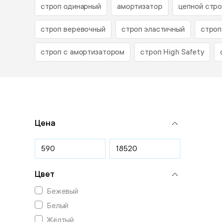
строп одинарный
амортизатор
цепной стро
строп веревочный
строп эластичный
строп
строп с амортизатором
строп High Safety
Цена
Цвет
Бежевый
Белый
Жёлтый