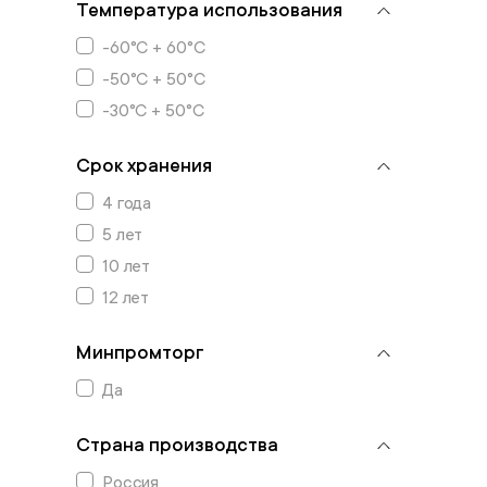
Температура использования
-60°C + 60°C
-50°C + 50°C
-30°C + 50°C
Срок хранения
4 года
5 лет
10 лет
12 лет
Минпромторг
Да
Страна производства
Россия