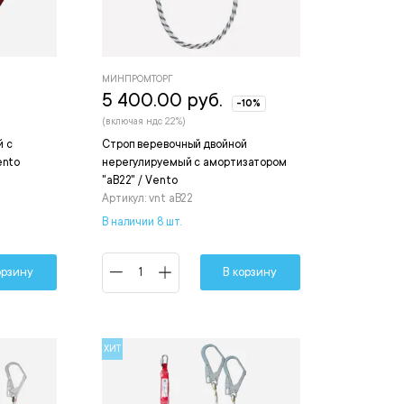
МИНПРОМТОРГ
5 400.00 руб.
-10%
(включая ндс 22%)
й с
Строп веревочный двойной
ento
нерегулируемый с амортизатором
"аВ22" / Vento
Артикул: vnt aB22
В наличии 8 шт.
орзину
В корзину
ХИТ