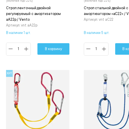
(включая ндс 22%)
(включая ндс 22%)
Строп ленточный двойной
Строп стальной двойной с
регулируемый с амортизатором
амортизатором «аС22» / 
аА22р / Vento
Артикул: vnt aC22
Артикул: vnt aA22p
В наличии 1 шт.
В наличии 5 шт.
В корзину
В к
ХИТ