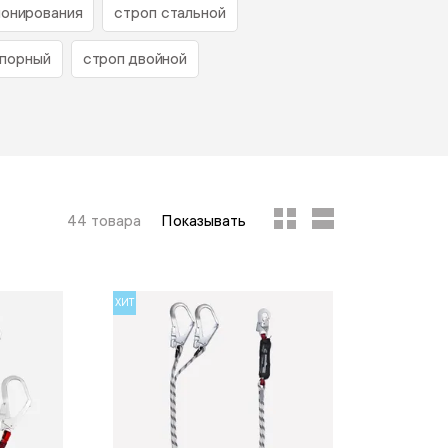
ионирования
строп стальной
упорный
строп двойной
44 товара
Показывать
ХИТ