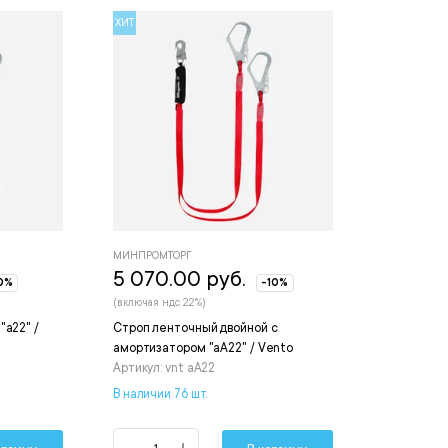
ХИТ
МИНПРОМТОРГ
5 070.00 руб.
0%
-10%
(включая ндс 22%)
"а22" /
Строп ленточный двойной с
амортизатором "аА22" / Vento
Артикул: vnt aA22
В наличии 76 шт.