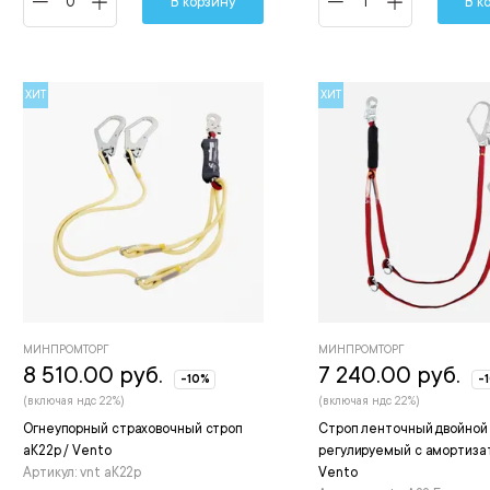
В корзину
В к
ХИТ
ХИТ
МИНПРОМТОРГ
МИНПРОМТОРГ
8 510.00 руб.
7 240.00 руб.
-10%
-
(включая ндс 22%)
(включая ндс 22%)
Огнеупорный страховочный строп
Строп ленточный двойной
аК22р / Vento
регулируемый с амортиза
Артикул: vnt aК22р
Vento