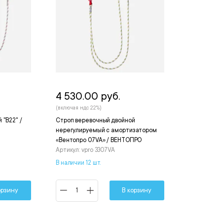
4 530.00 руб.
(включая ндс 22%)
 "В22" /
Строп веревочный двойной
нерегулируемый с амортизатором
«Вентопро 07VA» / ВЕНТОПРО
Артикул: vpro 3307VA
В наличии 12 шт.
орзину
В корзину