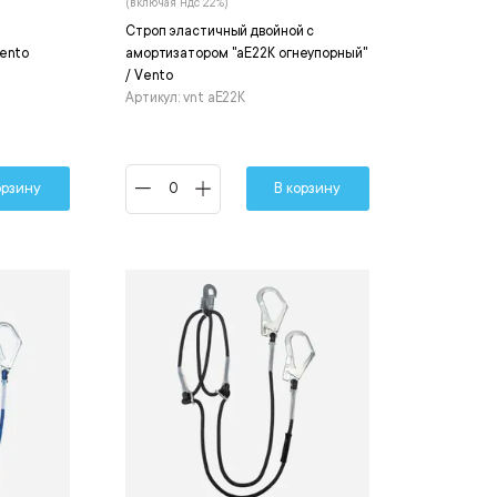
(включая ндс 22%)
Строп эластичный двойной с
Vento
амортизатором "аЕ22К огнеупорный"
/ Vento
Артикул: vnt aE22K
орзину
В корзину