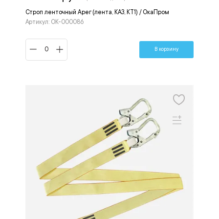
Строп ленточный Арег (лента, КА3, КТ1) / ОкаПром
Артикул: ОК-000086
В корзину