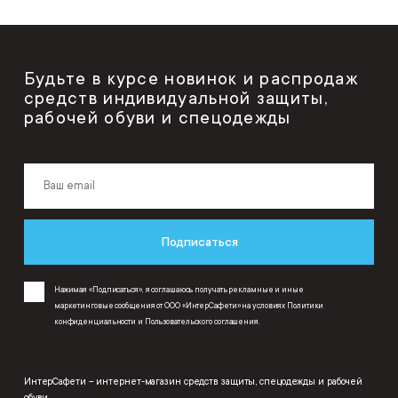
Будьте в курсе новинок и распродаж
средств индивидуальной защиты,
рабочей обуви и спецодежды
Подписаться
Нажимая «Подписаться», я соглашаюсь получать рекламные и иные
маркетинговые сообщения от ООО «ИнтерСафети» на условиях
Политики
конфиденциальности
и
Пользовательского соглашения
.
ИнтерСафети – интернет-магазин средств защиты, спецодежды и рабочей