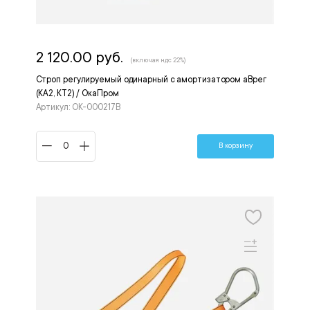
2 120.00 руб.
(включая ндс 22%)
Строп регулируемый одинарный с амортизатором аВрег
(КА2, КТ2) / ОкаПром
Артикул: ОК-000217В
В корзину