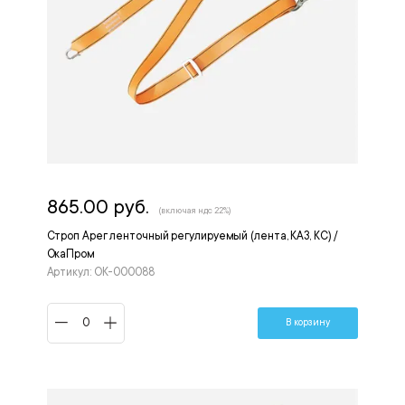
865.00 руб.
(включая ндс 22%)
Строп Арег ленточный регулируемый (лента, КА3, КС) /
ОкаПром
Артикул: ОК-000088
В корзину