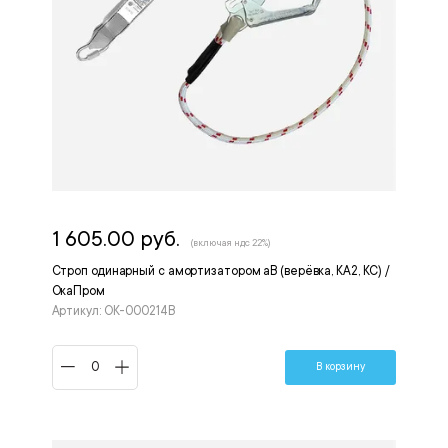
1 605.00 руб.
(включая ндс 22%)
Строп одинарный с амортизатором аВ (верёвка, КА2, КС) /
ОкаПром
Артикул: ОК-000214В
В корзину