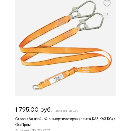
1 795.00 руб.
(включая ндс 22%)
Строп аАд двойной с амортизатором (лента, КА3, КА3, КС) /
ОкаПром
Артикул: ОК-000072