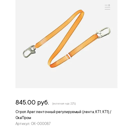
845.00 руб.
(включая ндс 22%)
Строп Арег ленточный регулируемый (лента, КТ1, КТ1) /
ОкаПром
Артикул: ОК-000087