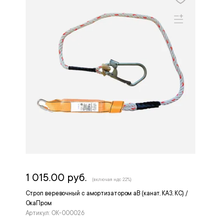
1 015.00 руб.
(включая ндс 22%)
Строп веревочный с амортизатором аВ (канат, КА3, КС) /
ОкаПром
Артикул: OK-000026