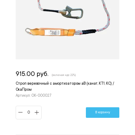
915.00 руб.
(включая ндс 22%)
Строп веревочный с амортизатором аВ (канат, КТ1, КС) /
ОкаПром
Артикул: OK-000027
В корзину