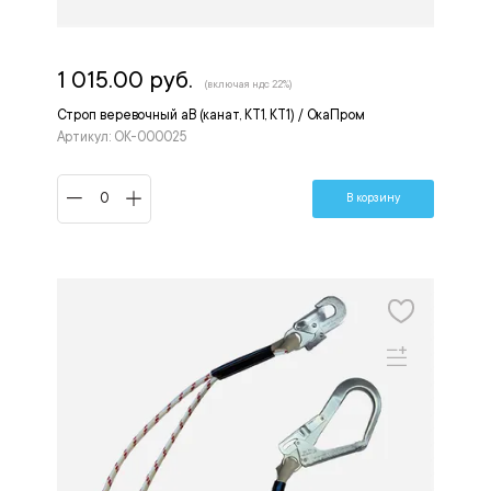
1 015.00 руб.
(включая ндс 22%)
Строп веревочный аВ (канат, КТ1, КТ1) / ОкаПром
Артикул: OK-000025
В корзину