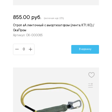
855.00 руб.
(включая ндс 22%)
Строп аА ленточный с амортизатором (лента, КТ1, КС) /
ОкаПром
Артикул: ОК-000085
В корзину