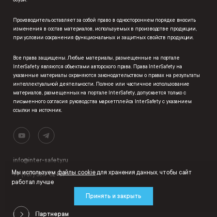
обуви.
Производитель оставляет за собой право в одностороннем порядке вносить
изменения в состав материалов, используемых в производстве продукции,
при условии сохранения функциональных и защитных свойств продукции.
Все права защищены. Любые материалы, размещенные на портале
InterSafety являются объектами авторского права. Права InterSafety на
указанные материалы охраняются законодательством о правах на результаты
интеллектуальной деятельности. Полное или частичное использование
материалов, размещенных на портале InterSafety, допускается только с
письменного согласия руководства маркетплейса InterSafety с указанием
ссылки на источник.
info@inter-safety.ru
Мы используем
файлы cookie
для хранения данных, чтобы сайт
+7 (967) 357-02-07
работал лучше
Принять и закрыть
Партнерам