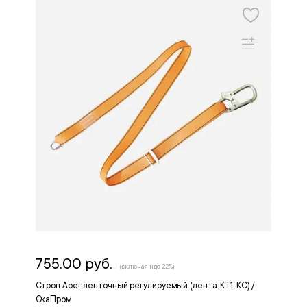
755.00 руб.
(включая ндс 22%)
Строп Арег ленточный регулируемый (лента, КТ1, КС) /
ОкаПром