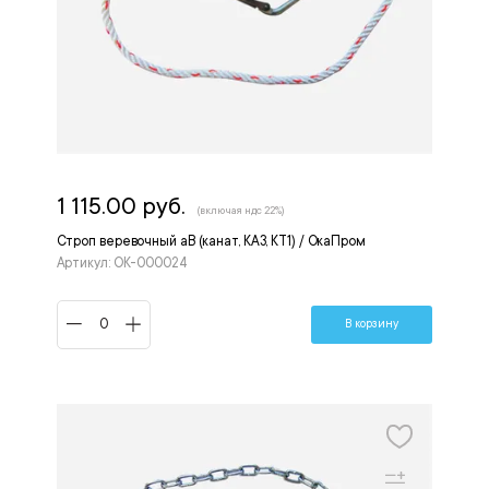
1 115.00 руб.
(включая ндс 22%)
Строп веревочный аВ (канат, КА3, КТ1) / ОкаПром
Артикул: OK-000024
В корзину