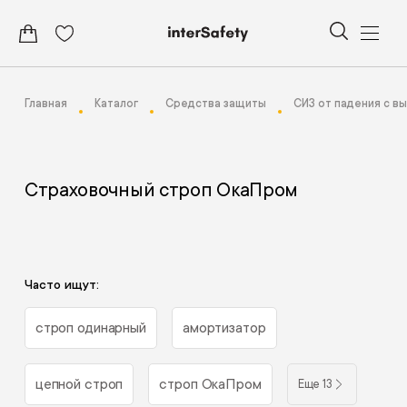
Главная
Каталог
Средства защиты
СИЗ от падения с в
Страховочный строп ОкаПром
Часто ищут:
строп одинарный
амортизатор
цепной строп
строп ОкаПром
Еще 13