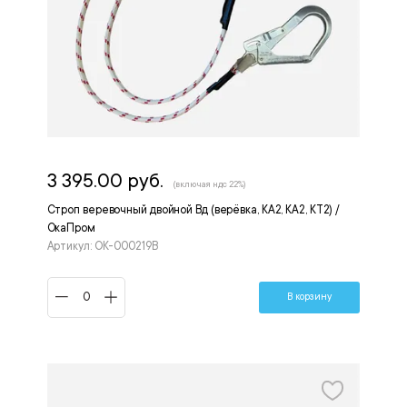
3 395.00 руб.
(включая ндс 22%)
Строп веревочный двойной Вд (верёвка, КА2, КА2, КТ2) /
ОкаПром
Артикул: ОК-000219В
В корзину