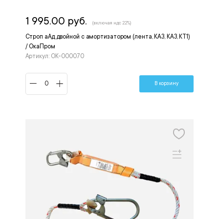
1 995.00 руб.
(включая ндс 22%)
Строп аАд двойной с амортизатором (лента, КА3, КА3, КТ1)
/ ОкаПром
Артикул: ОК-000070
В корзину