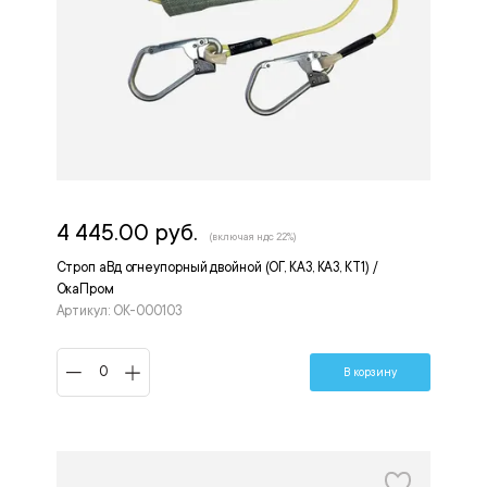
4 445.00 руб.
(включая ндс 22%)
Строп аВд огнеупорный двойной (ОГ, КА3, КА3, КТ1) /
ОкаПром
Артикул: ОК-000103
В корзину