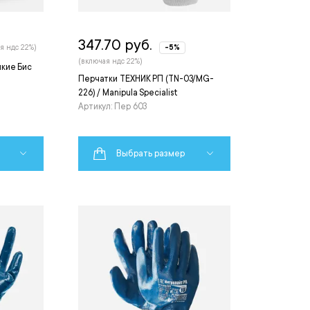
347.70 руб.
я ндс 22%)
-5%
(включая ндс 22%)
кие Бис
Перчатки ТЕХНИК РП (TN-03/MG-
226) / Manipula Specialist
Артикул: Пер 603
Выбрать размер