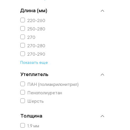
Длина (мм)
220-260
250-280
270
270-280
270-290
Показать еще
Утеплитель
ПАН (полиакрилонитрил)
Пенополиуретан
Шерсть
Толщина
1,9 мм