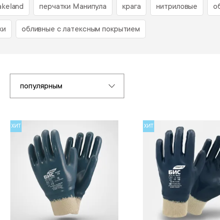
akeland
перчатки Манипула
крага
нитриловые
о
ки
обливные с латексным покрытием
популярным
ХИТ
ХИТ