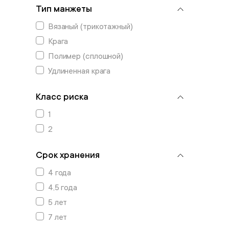
Тип манжеты
Вязаный (трикотажный)
Крага
Полимер (сплошной)
Удлиненная крага
Класс риска
1
2
Срок хранения
4 года
4,5 года
5 лет
7 лет