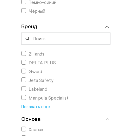
Темно-синий
Чёрный
Бренд
2Hands
DELTA PLUS
Gward
Jeta Safety
Lakeland
Manipula Specialist
Показать еще
Основа
Хлопок