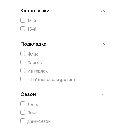
Класс вязки
13-й
15-й
Подкладка
Флис
Хлопок
Интерлок
ППУ (пенополиуретан)
Сезон
Лето
Зима
Демисезон