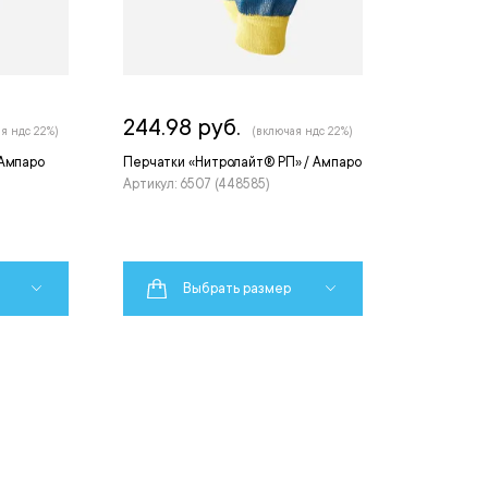
244.98 руб.
я ндс 22%)
(включая ндс 22%)
 Ампаро
Перчатки «Нитролайт® РП» / Ампаро
Артикул: 6507 (448585)
Выбрать размер