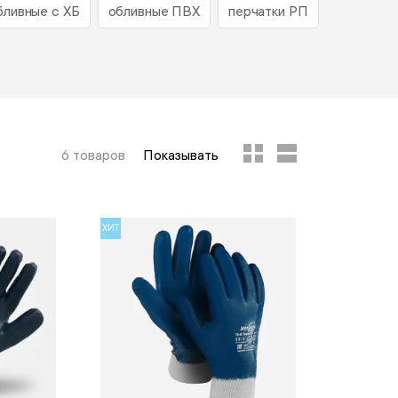
бливные с ХБ
обливные ПВХ
перчатки РП
6 товаров
Показывать
ХИТ