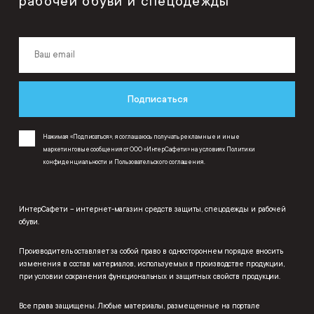
рабочей обуви и спецодежды
Подписаться
Нажимая «Подписаться», я соглашаюсь получать рекламные и иные
маркетинговые сообщения от ООО «ИнтерСафети» на условиях
Политики
конфиденциальности
и
Пользовательского соглашения
.
ИнтерСафети – интернет-магазин средств защиты, спецодежды и рабочей
обуви.
Производитель оставляет за собой право в одностороннем порядке вносить
изменения в состав материалов, используемых в производстве продукции,
при условии сохранения функциональных и защитных свойств продукции.
Все права защищены. Любые материалы, размещенные на портале