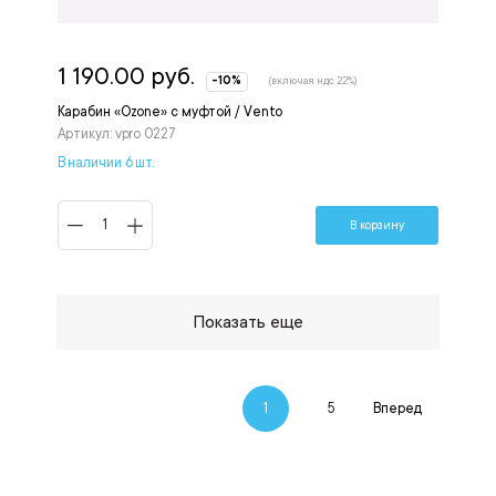
1 190.00 руб.
-10%
(включая ндс 22%)
Карабин «Ozone» с муфтой / Vento
Артикул: vpro 0227
В наличии 6 шт.
В корзину
Показать еще
1
5
Вперед