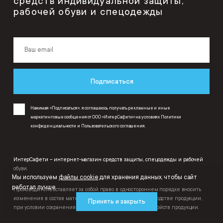
средств индивидуальной защиты,
рабочей обуви и спецодежды
Подписаться
Нажимая «Подписаться», я соглашаюсь получать рекламные и иные
маркетинговые сообщения от ООО «ИнтерСафети» на условиях
Политики
конфиденциальности
и
Пользовательского соглашения
.
ИнтерСафети – интернет-магазин средств защиты, спецодежды и рабочей
обуви.
Мы используем
файлы cookie
для хранения данных, чтобы сайт
работал лучше
Производитель оставляет за собой право в одностороннем порядке вносить
изменения в состав материалов, используемых в производстве продукции,
Принять и закрыть
при условии сохранения функциональных и защитных свойств продукции.