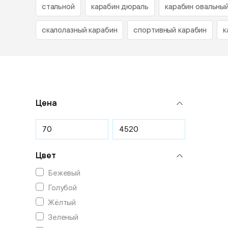
стальной
карабин дюраль
карабин овальны
скалолазный карабин
спортивный карабин
к
Цена
Цвет
Бежевый
Голубой
Жёлтый
Зеленый