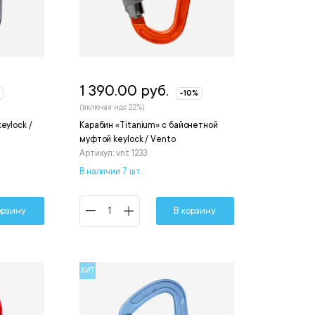
1 390.00 руб.
-10%
(включая ндс 22%)
eylock /
Карабин «Titanium» с байонетной
муфтой keylock / Vento
Артикул: vnt 1233
В наличии 7 шт.
орзину
В корзину
ХИТ