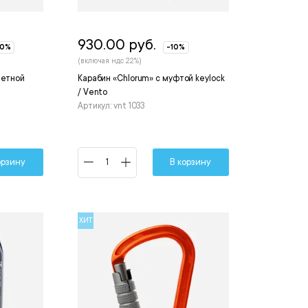
930.00 руб.
10%
-10%
(включая ндс 22%)
нетной
Карабин «Chlorum» с муфтой keylock
/ Vento
Артикул: vnt 1033
орзину
В корзину
ХИТ