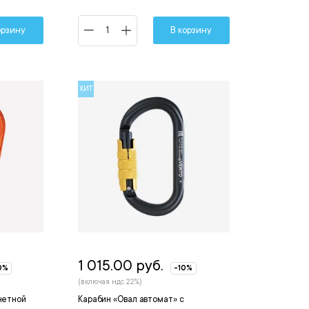
орзину
В корзину
ХИТ
1 015.00 руб.
0%
-10%
(включая ндс 22%)
онетной
Карабин «Овал автомат» с