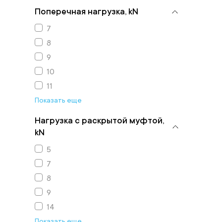
Поперечная нагрузка, kN
7
8
9
10
11
Показать еще
Нагрузка с раскрытой муфтой,
kN
5
7
8
9
14
Показать еще