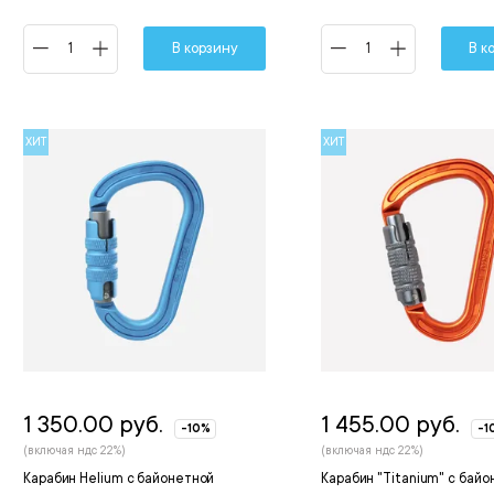
В корзину
В к
ХИТ
ХИТ
1 350.00 руб.
1 455.00 руб.
-10%
-1
(включая ндс 22%)
(включая ндс 22%)
Карабин Helium с байонетной
Карабин "Titanium" с бай