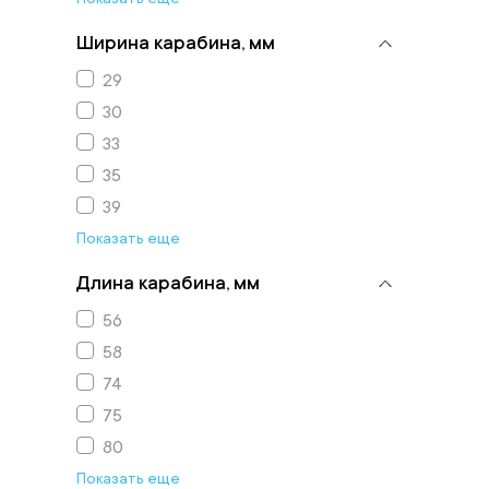
Ширина карабина, мм
29
30
33
35
39
Показать еще
Длина карабина, мм
56
58
74
75
80
Показать еще