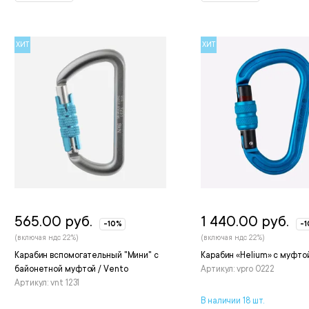
ХИТ
ХИТ
565.00 руб.
1 440.00 руб.
-10%
-
(включая ндс 22%)
(включая ндс 22%)
Карабин вспомогательный "Мини" с
Карабин «Helium» с муфтой
байонетной муфтой / Vento
Артикул: vpro 0222
Артикул: vnt 1231
В наличии 18 шт.