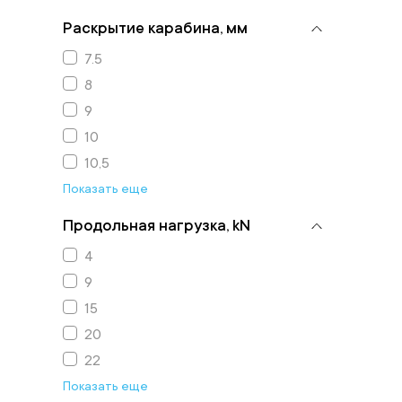
Раскрытие карабина, мм
7.5
8
9
10
10,5
Показать еще
Продольная нагрузка, kN
4
9
15
20
22
Показать еще