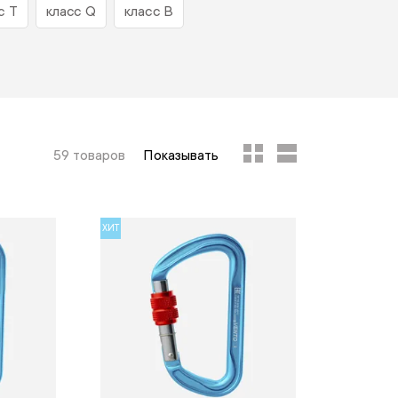
с Т
класс Q
класс B
59 товаров
Показывать
ХИТ