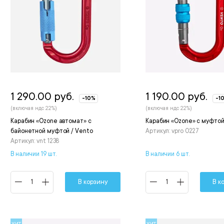
1 290.00 руб.
1 190.00 руб.
-10%
-1
(включая ндс 22%)
(включая ндс 22%)
Карабин «Ozone автомат» с
Карабин «Ozone» с муфтой
байонетной муфтой / Vento
Артикул: vpro 0227
Артикул: vnt 1238
В наличии 19 шт.
В наличии 6 шт.
В корзину
В к