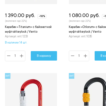
1 390.00 руб.
1 080.00 руб.
-10%
-
(включая ндс 22%)
(включая ндс 22%)
Карабин «Titanium» с байонетной
Карабин «Chlorum» с байо
муфтой keylock / Vento
муфтой keylock / Vento
Артикул: vnt 1233
Артикул: vnt 1035
В наличии 14 шт.
В корзину
В к
ХИТ
ХИТ