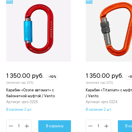
ХИТ
ХИТ
1 350.00 руб.
1 350.00 руб.
-10%
-1
(включая ндс 22%)
(включая ндс 22%)
Карабин «Ozone автомат» с
Карабин «Titanium» с муфт
байонетной муфтой / Vento
/ Vento
Артикул: vpro 0228
Артикул: vpro 0224
В наличии 2 шт.
В наличии 2 шт.
В корзину
В к