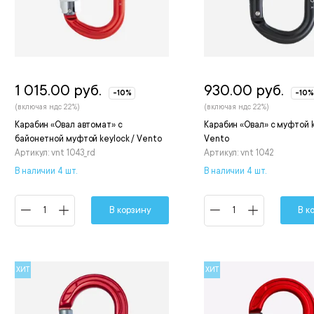
1 015.00 руб.
930.00 руб.
-10%
-10%
(включая ндс 22%)
(включая ндс 22%)
Карабин «Овал автомат» с
Карабин «Овал» с муфтой k
байонетной муфтой keylock / Vento
Vento
Артикул: vnt 1043_rd
Артикул: vnt 1042
В наличии 4 шт.
В наличии 4 шт.
В корзину
В к
ХИТ
ХИТ