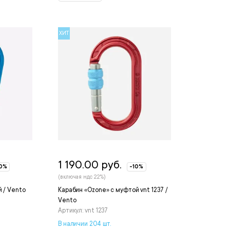
ХИТ
1 190.00 руб.
10%
-10%
(включая ндс 22%)
 / Vento
Карабин «Ozone» с муфтой vnt 1237 /
Vento
Артикул: vnt 1237
В наличии 204 шт.