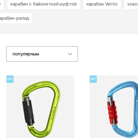
й
карабин с байонетной муфтой
карабин Vento
клас
арабин-рапид
популярным
ХИТ
ХИТ