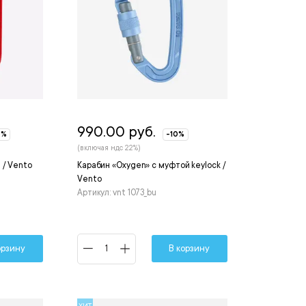
990.00 руб.
0%
-10%
(включая ндс 22%)
 / Vento
Карабин «Oxygen» с муфтой keylock /
Vento
Артикул: vnt 1073_bu
орзину
В корзину