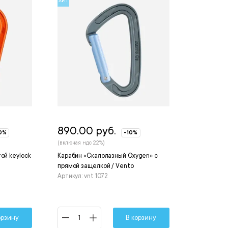
ХИТ
890.00 руб.
0%
-10%
(включая ндс 22%)
ой keylock
Карабин «Скалолазный Oxygen» с
прямой защелкой / Vento
Артикул: vnt 1072
орзину
В корзину