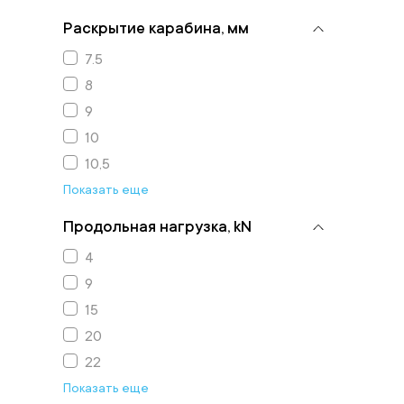
Раскрытие карабина, мм
7.5
8
9
10
10,5
Показать еще
Продольная нагрузка, kN
4
9
15
20
22
Показать еще