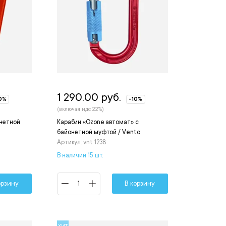
1 290.00 руб.
0%
-10%
(включая ндс 22%)
онетной
Карабин «Ozone автомат» с
байонетной муфтой / Vento
Артикул: vnt 1238
В наличии 15 шт.
орзину
В корзину