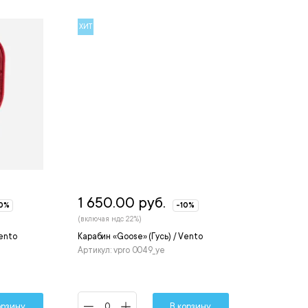
ХИТ
1 650.00 руб.
10%
-10%
(включая ндс 22%)
Vento
Карабин «Goose» (Гусь) / Vento
Артикул: vpro 0049_ye
орзину
В корзину