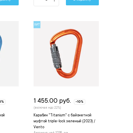
ХИТ
1 455.00 руб.
0%
-10%
(включая ндс 22%)
ной
Карабин "Titanium" с байонетной
муфтой triple-lock зеленый (2023) /
Vento
Артикул: vnt 1235_og