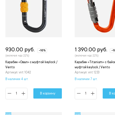
930.00 руб.
1 390.00 руб.
-10%
-1
(включая ндс 22%)
(включая ндс 22%)
Карабин «Овал» с муфтой keylock /
Карабин «Titanium» с бай
Vento
муфтой keylock / Vento
Артикул: vnt 1042
Артикул: vnt 1233
В наличии 4 шт.
В наличии 7 шт.
В корзину
В к