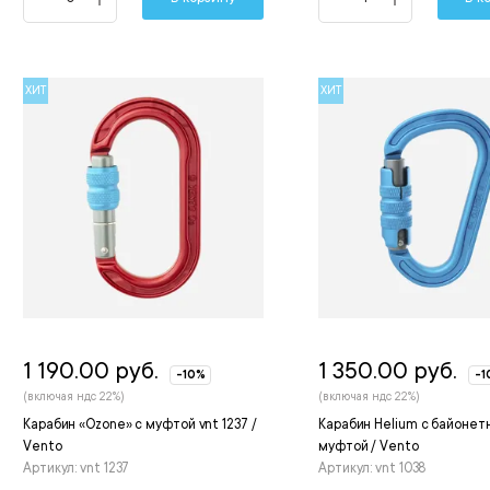
ХИТ
ХИТ
1 190.00 руб.
1 350.00 руб.
-10%
-1
(включая ндс 22%)
(включая ндс 22%)
Карабин «Ozone» с муфтой vnt 1237 /
Карабин Helium с байонет
Vento
муфтой / Vento
Артикул: vnt 1237
Артикул: vnt 1038