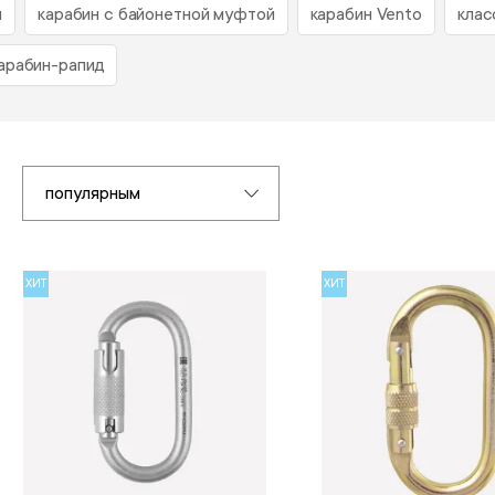
й
карабин с байонетной муфтой
карабин Vento
клас
арабин-рапид
популярным
ХИТ
ХИТ