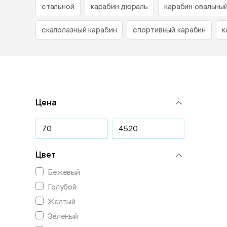
стальной
карабин дюраль
карабин овальны
скалолазный карабин
спортивный карабин
к
Цена
Цвет
Бежевый
Голубой
Жёлтый
Зеленый