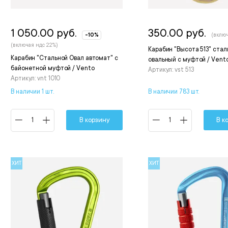
1 050.00 руб.
350.00 руб.
-10%
(включ
(включая ндс 22%)
Карабин "Высота 513" стал
Карабин "Стальной Овал автомат" с
овальный с муфтой / Vent
байонетной муфтой / Vento
Артикул: vst 513
Артикул: vnt 1010
В наличии 1 шт.
В наличии 783 шт.
В корзину
В к
ХИТ
ХИТ