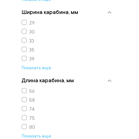
Ширина карабина, мм
29
30
33
35
39
Показать еще
Длина карабина, мм
56
58
74
75
80
Показать еще