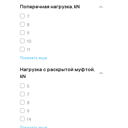
Поперечная нагрузка, kN
7
8
9
10
11
Показать еще
Нагрузка с раскрытой муфтой,
kN
5
7
8
9
14
Показать еще