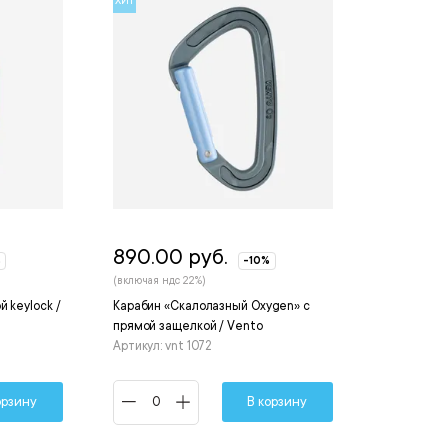
ХИТ
890.00 руб.
%
-10%
(включая ндс 22%)
 keylock /
Карабин «Скалолазный Oxygen» с
прямой защелкой / Vento
Артикул: vnt 1072
орзину
В корзину