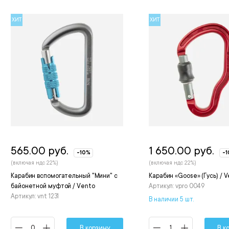
ХИТ
ХИТ
565.00 руб.
1 650.00 руб.
-10%
-
(включая ндс 22%)
(включая ндс 22%)
Карабин вспомогательный "Мини" с
Карабин «Goose» (Гусь) / 
байонетной муфтой / Vento
Артикул: vpro 0049
Артикул: vnt 1231
В наличии 5 шт.
В корзину
В к