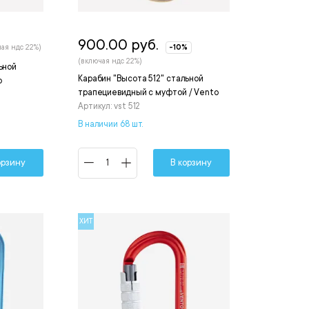
900.00 руб.
ая ндс 22%)
-10%
(включая ндс 22%)
ьной
Карабин "Высота 512" стальной
o
трапециевидный с муфтой / Vento
Артикул: vst 512
В наличии 68 шт.
орзину
В корзину
ХИТ