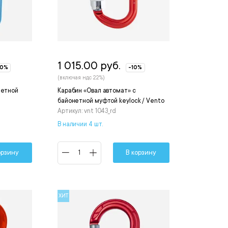
1 015.00 руб.
10%
-10%
(включая ндс 22%)
нетной
Карабин «Овал автомат» с
байонетной муфтой keylock / Vento
Артикул: vnt 1043_rd
В наличии 4 шт.
орзину
В корзину
ХИТ