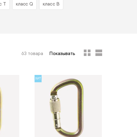
с Т
класс Q
класс B
63 товара
Показывать
ХИТ