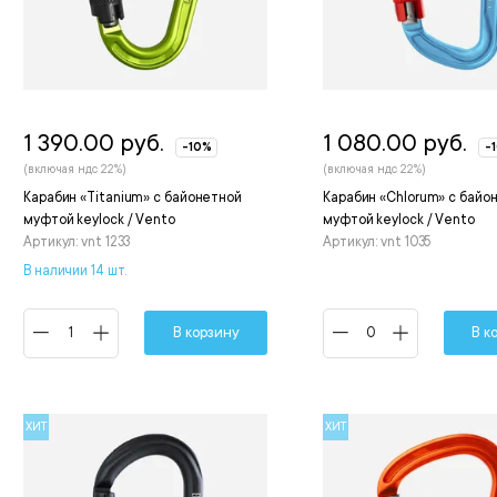
1 390.00 руб.
1 080.00 руб.
-10%
-
(включая ндс 22%)
(включая ндс 22%)
Карабин «Titanium» с байонетной
Карабин «Chlorum» с байо
муфтой keylock / Vento
муфтой keylock / Vento
Артикул: vnt 1233
Артикул: vnt 1035
В наличии 14 шт.
В корзину
В к
ХИТ
ХИТ