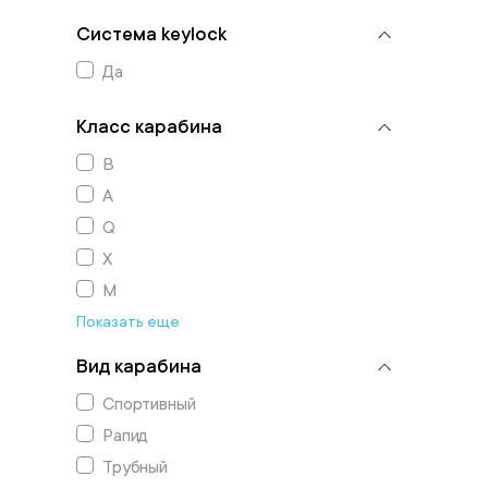
Система keylock
Да
Класс карабина
В
А
Q
X
М
Показать еще
Вид карабина
Спортивный
Рапид
Трубный