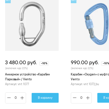
ХИТ
ХИТ
3 480.00 руб.
990.00 руб.
-10%
-10
(включая ндс 22%)
(включая ндс 22%)
Анкерное устройство «Карабин
Карабин «Oxygen» с муфтой
Парковый» / Vento
Vento
Артикул: vnt 1077
Артикул: vnt 1073_bu
В корзину
В к